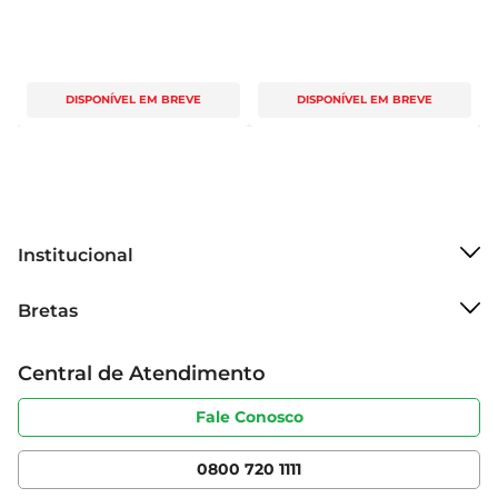
DISPONÍVEL EM BREVE
DISPONÍVEL EM BREVE
Institucional
Sobre o Bretas
Bretas
Grupo Cencosud
Trabalhe conosco
Cartão Bretas
Central de Atendimento
Sobre privacidade
Produtos Bretas
Portal do fornecedor
Código de ética
Fale Conosco
Nossas Lojas
Serviços
Cencosud Media
App Bretas
0800 720 1111
Clube Bretas