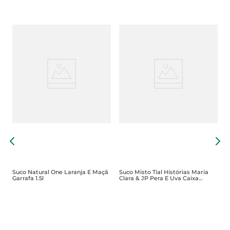
S
M
Suco Natural One Laranja E Maçã
Suco Misto Tial Histórias Maria
Garrafa 1.5l
Clara & JP Pera E Uva Caixa
200ml