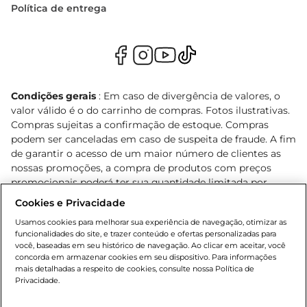
Política de entrega
Condições gerais
: Em caso de divergência de valores, o
valor válido é o do carrinho de compras. Fotos ilustrativas.
Compras sujeitas a confirmação de estoque. Compras
podem ser canceladas em caso de suspeita de fraude. A fim
de garantir o acesso de um maior número de clientes as
nossas promoções, a compra de produtos com preços
promocionais poderá ter sua quantidade limitada por
cliente. Os preços, ofertas e condições são exclusivos para
Cookies e Privacidade
o e-commerce e válidos durante o dia de hoje, podendo
Usamos cookies para melhorar sua experiência de navegação, otimizar as
sofrer alterações sem prévia notificação. Proibida a venda
funcionalidades do site, e trazer conteúdo e ofertas personalizadas para
de bebidas alcoólicas para menores de 18 anos, conforme
você, baseadas em seu histórico de navegação. Ao clicar em aceitar, você
Lei n.º 8069/90, art. 81, inciso II (Estatuto da Criança e do
concorda em armazenar cookies em seu dispositivo. Para informações
Adolescente). Preços e condições exclusivos para o
mais detalhadas a respeito de cookies, consulte nossa Política de
Privacidade.
, podendo sofrer alterações sem aviso
www.bretas.com.br
prévio. O valor mínimo para as compras on-line é de R$