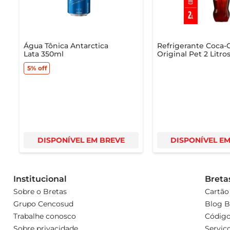
procura.
Água Tônica Antarctica
Refrigerante Coca-
Lata 350ml
Original Pet 2 Litro
5%
off
DISPONÍVEL EM BREVE
DISPONÍVEL E
Institucional
Breta
Sobre o Bretas
Cartão
Grupo Cencosud
Blog B
Trabalhe conosco
Código
Sobre privacidade
Serviç