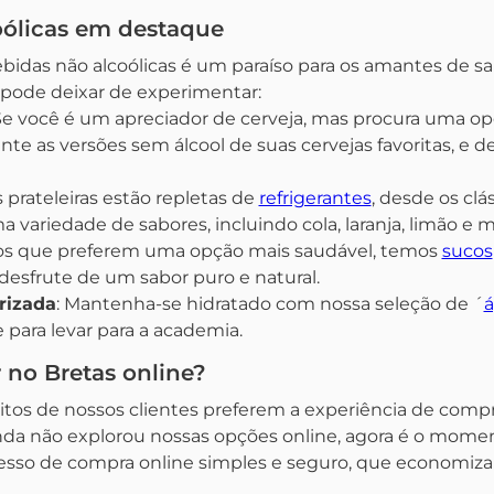
oólicas em destaque
bidas não alcoólicas é um paraíso para os amantes de sa
pode deixar de experimentar:
 Se você é um apreciador de cerveja, mas procura uma o
nte as versões sem álcool de suas cervejas favoritas, e 
s prateleiras estão repletas de
refrigerantes
, desde os clá
variedade de sabores, incluindo cola, laranja, limão e m
 os que preferem uma opção mais saudável, temos
sucos
 desfrute de um sabor puro e natural.
rizada
: Mantenha-se hidratado com nossa seleção de ´
á
 para levar para a academia.
 no Bretas online?
s de nossos clientes preferem a experiência de comp
da não explorou nossas opções online, agora é o momen
so de compra online simples e seguro, que economiza 