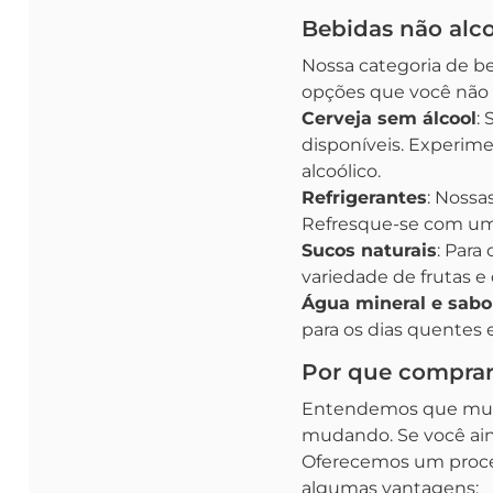
Bebidas não alc
Nossa categoria de be
opções que você não 
Cerveja sem álcool
:
disponíveis. Experime
alcoólico.
Refrigerantes
: Nossa
Refresque-se com uma 
Sucos naturais
: Para
variedade de frutas e
Água mineral e sabo
para os dias quentes e
Por que comprar
Entendemos que muito
mudando. Se você ain
Oferecemos um proces
algumas vantagens: