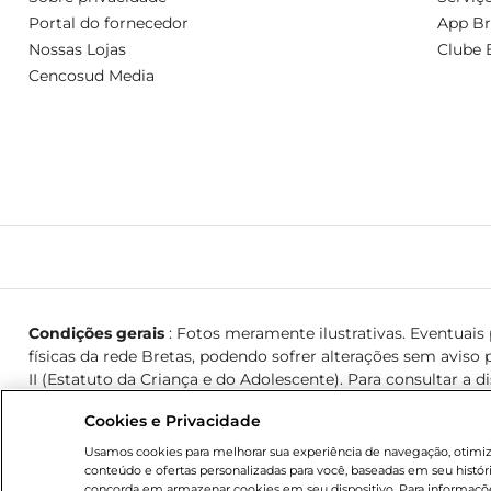
Portal do fornecedor
App Br
Nossas Lojas
Clube 
Cencosud Media
Condições gerais
: Fotos meramente ilustrativas. Eventuais p
físicas da rede Bretas, podendo sofrer alterações sem aviso p
II (Estatuto da Criança e do Adolescente). Para consultar a d
Cookies e Privacidade
© 2026 Copyright. Todos os direitos reservados Bretas.
Usamos cookies para melhorar sua experiência de navegação, otimizar
conteúdo e ofertas personalizadas para você, baseadas em seu histór
concorda em armazenar cookies em seu dispositivo. Para informaçõe