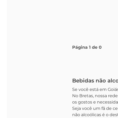
Página
1
de
0
Bebidas não alco
Se você está em Goiás
No Bretas, nossa red
os gostos e necessida
Seja você um fã de ce
não alcoólicas é o dest