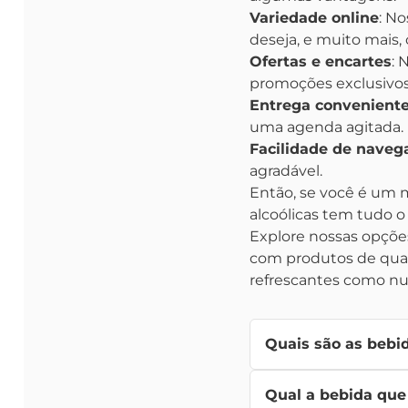
Variedade online
: No
deseja, e muito mais,
Ofertas e encartes
: 
promoções exclusivos,
Entrega convenient
uma agenda agitada.
Facilidade de naveg
agradável.
Então, se você é um m
alcoólicas tem tudo o 
Explore nossas opções
com produtos de quali
refrescantes como nu
Quais são as bebid
As bebidas não alcoól
Qual a bebida que 
refrigerantes
,
água
, c