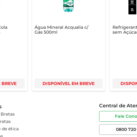
Cola
Água Mineral Acqualia c/
Refrigeran
s
Gás 500ml
sem Açúcar
M BREVE
DISPONÍVEL EM BREVE
DISPON
Central de At
s
 Bretas
Fale Con
retas
 de ética
0800 720 
os