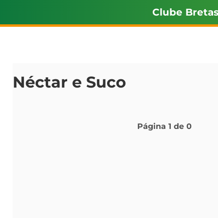
Clube Breta
Néctar e Suco
Página
1
de
0