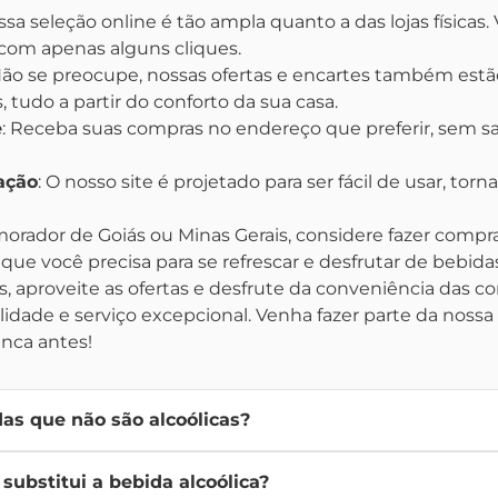
ssa seleção online é tão ampla quanto a das lojas físicas
 com apenas alguns cliques.
Não se preocupe, nossas ofertas e encartes também estão
 tudo a partir do conforto da sua casa.
e
: Receba suas compras no endereço que preferir, sem s
ação
: O nosso site é projetado para ser fácil de usar, to
orador de Goiás ou Minas Gerais, considere fazer compra
que você precisa para se refrescar e desfrutar de bebidas
, aproveite as ofertas e desfrute da conveniência das c
dade e serviço excepcional. Venha fazer parte da nossa 
nca antes!
as que não são alcoólicas?
icas são aquelas que não contêm álcool em sua composição. El
substitui a bebida alcoólica?
hás, energéticos sem álcool, entre outras. Essas bebidas são ide