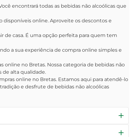
. Você encontrará todas as bebidas não alcoólicas que
 disponíveis online. Aproveite os descontos e
air de casa. É uma opção perfeita para quem tem
rnando a sua experiência de compra online simples e
s online no Bretas. Nossa categoria de bebidas não
 de alta qualidade.
ompras online no Bretas. Estamos aqui para atendê-lo
tradição e desfrute de bebidas não alcoólicas
as incluem uma variedade de opções, como
sucos
,
ais para pessoas que desejam saborear algo refrescante