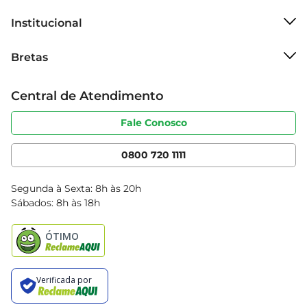
Institucional
Sobre o Bretas
Bretas
Grupo Cencosud
Trabalhe conosco
Cartão Bretas
Central de Atendimento
Sobre privacidade
Produtos Bretas
Portal do fornecedor
Código de ética
Fale Conosco
Nossas Lojas
Serviços
Cencosud Media
App Bretas
0800 720 1111
Clube Bretas
Blog Bretas
Segunda à Sexta: 8h às 20h
Black Friday
Sábados: 8h às 18h
Natal