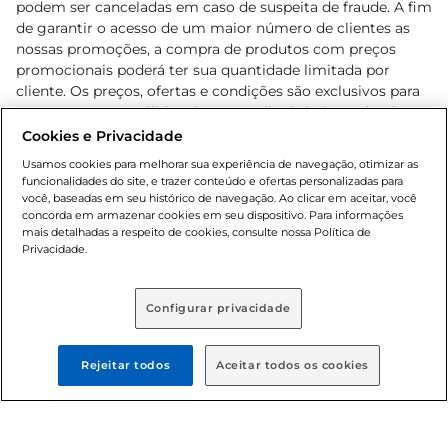
podem ser canceladas em caso de suspeita de fraude. A fim
de garantir o acesso de um maior número de clientes as
nossas promoções, a compra de produtos com preços
promocionais poderá ter sua quantidade limitada por
cliente. Os preços, ofertas e condições são exclusivos para
o e-commerce e válidos durante o dia de hoje, podendo
sofrer alterações sem prévia notificação. Proibida a venda
Cookies e Privacidade
de bebidas alcoólicas para menores de 18 anos, conforme
Usamos cookies para melhorar sua experiência de navegação, otimizar as
Lei n.º 8069/90, art. 81, inciso II (Estatuto da Criança e do
funcionalidades do site, e trazer conteúdo e ofertas personalizadas para
Adolescente). Preços e condições exclusivos para o
você, baseadas em seu histórico de navegação. Ao clicar em aceitar, você
concorda em armazenar cookies em seu dispositivo. Para informações
, podendo sofrer alterações sem aviso
www.bretas.com.br
mais detalhadas a respeito de cookies, consulte nossa Política de
prévio. O valor mínimo para as compras on-line é de R$
Privacidade.
80,00.
Configurar privacidade
© 2025 Copyright. Todos os direitos
reservados Bretas.
Rejeitar todos
Aceitar todos os cookies
Cencosud Brasil Comercial SA.CNPJ sob n°