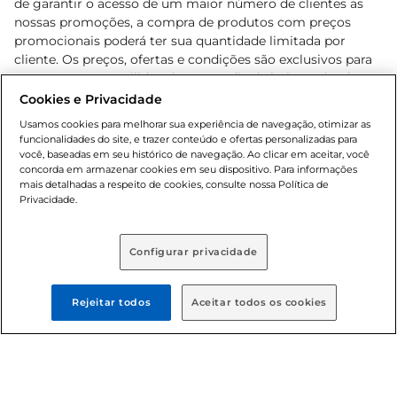
de garantir o acesso de um maior número de clientes as
nossas promoções, a compra de produtos com preços
promocionais poderá ter sua quantidade limitada por
cliente. Os preços, ofertas e condições são exclusivos para
o e-commerce e válidos durante o dia de hoje, podendo
sofrer alterações sem prévia notificação. Proibida a venda
Cookies e Privacidade
de bebidas alcoólicas para menores de 18 anos, conforme
Usamos cookies para melhorar sua experiência de navegação, otimizar as
Lei n.º 8069/90, art. 81, inciso II (Estatuto da Criança e do
funcionalidades do site, e trazer conteúdo e ofertas personalizadas para
Adolescente). Preços e condições exclusivos para o
você, baseadas em seu histórico de navegação. Ao clicar em aceitar, você
concorda em armazenar cookies em seu dispositivo. Para informações
, podendo sofrer alterações sem aviso
www.bretas.com.br
mais detalhadas a respeito de cookies, consulte nossa Política de
prévio. O valor mínimo para as compras on-line é de R$
Privacidade.
80,00.
Configurar privacidade
© 2025 Copyright. Todos os direitos
reservados Bretas.
Rejeitar todos
Aceitar todos os cookies
Cencosud Brasil Comercial SA.CNPJ sob n°
39.346.861/0350-38 . Sediada na Av. das Nações Unidas,