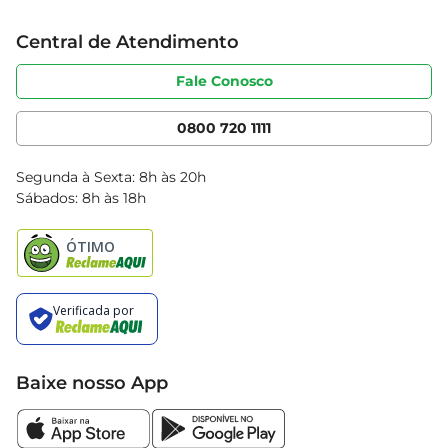
Trabalhe conosco
Cartão Bretas
Central de Atendimento
Sobre privacidade
Produtos Bretas
Portal do fornecedor
Código de ética
Fale Conosco
Nossas Lojas
Serviços
Cencosud Media
App Bretas
0800 720 1111
Clube Bretas
Blog Bretas
Segunda à Sexta: 8h às 20h
Black Friday
Sábados: 8h às 18h
Natal
Baixe nosso App