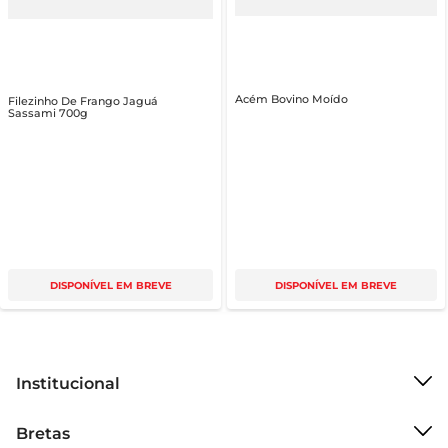
Acém Bovino Moído
Filezinho De Frango Jaguá
Sassami 700g
DISPONÍVEL EM BREVE
DISPONÍVEL EM BREVE
Institucional
Sobre o Bretas
Bretas
Grupo Cencosud