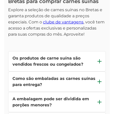
Bretas para comprar carnes suínas
Explore a seleção de carnes suínas no Bretas e
garanta produtos de qualidade a preços
especiais. Com o
clube de vantagens
, você tem
acesso a ofertas exclusivas e personalizadas
para suas compras do mês. Aproveite!
Os produtos de carne suína são
vendidos frescos ou congelados?
Depende do item. No e-commerce, você encontra
Como são embaladas as carnes suínas
opções frescas embaladas a vácuo e também
congeladas. Cada produto traz essa informação
para entrega?
na descrição para você fazer melhor escolha.
Todos os produtos são embalados a vácuo ou em
A embalagem pode ser dividida em
bandejas seladas, garantindo frescor, higiene e
segurança no transporte. O tipo de embalagem
porções menores?
também é informado na página de cada item.