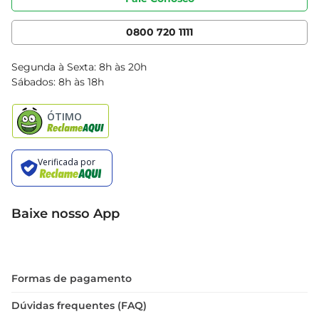
Nossas Lojas
Serviços
Cencosud Media
App Bretas
0800 720 1111
Clube Bretas
Blog Bretas
Segunda à Sexta: 8h às 20h
Black Friday
Sábados: 8h às 18h
Natal
Baixe nosso App
Formas de pagamento
Dúvidas frequentes (FAQ)