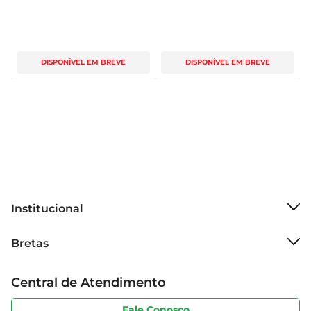
DISPONÍVEL EM BREVE
DISPONÍVEL EM BREVE
Institucional
Sobre o Bretas
Bretas
Grupo Cencosud
Trabalhe conosco
Cartão Bretas
Central de Atendimento
Sobre privacidade
Produtos Bretas
Portal do fornecedor
Código de ética
Fale Conosco