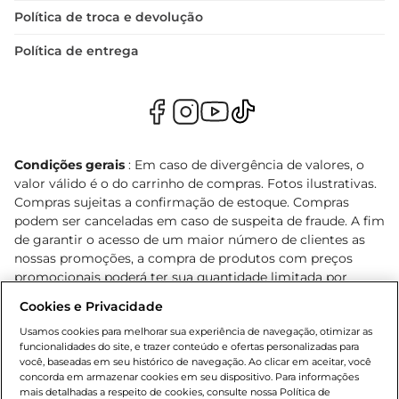
Política de troca e devolução
Política de entrega
Condições gerais
: Em caso de divergência de valores, o
valor válido é o do carrinho de compras. Fotos ilustrativas.
Compras sujeitas a confirmação de estoque. Compras
podem ser canceladas em caso de suspeita de fraude. A fim
de garantir o acesso de um maior número de clientes as
nossas promoções, a compra de produtos com preços
promocionais poderá ter sua quantidade limitada por
cliente. Os preços, ofertas e condições são exclusivos para
Cookies e Privacidade
o e-commerce e válidos durante o dia de hoje, podendo
sofrer alterações sem prévia notificação. Proibida a venda
Usamos cookies para melhorar sua experiência de navegação, otimizar as
funcionalidades do site, e trazer conteúdo e ofertas personalizadas para
de bebidas alcoólicas para menores de 18 anos, conforme
você, baseadas em seu histórico de navegação. Ao clicar em aceitar, você
Lei n.º 8069/90, art. 81, inciso II (Estatuto da Criança e do
concorda em armazenar cookies em seu dispositivo. Para informações
Adolescente). Preços e condições exclusivos para o
mais detalhadas a respeito de cookies, consulte nossa Política de