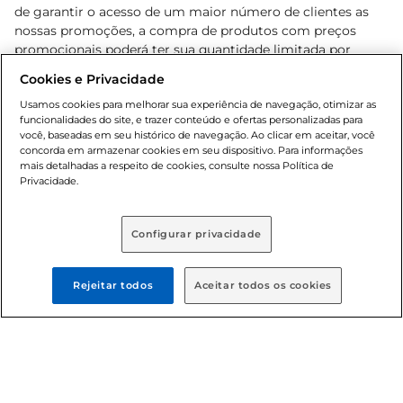
de garantir o acesso de um maior número de clientes as
nossas promoções, a compra de produtos com preços
promocionais poderá ter sua quantidade limitada por
cliente. Os preços, ofertas e condições são exclusivos para
Cookies e Privacidade
o e-commerce e válidos durante o dia de hoje, podendo
sofrer alterações sem prévia notificação. Proibida a venda
Usamos cookies para melhorar sua experiência de navegação, otimizar as
funcionalidades do site, e trazer conteúdo e ofertas personalizadas para
de bebidas alcoólicas para menores de 18 anos, conforme
você, baseadas em seu histórico de navegação. Ao clicar em aceitar, você
Lei n.º 8069/90, art. 81, inciso II (Estatuto da Criança e do
concorda em armazenar cookies em seu dispositivo. Para informações
Adolescente). Preços e condições exclusivos para o
mais detalhadas a respeito de cookies, consulte nossa Política de
, podendo sofrer alterações sem aviso
Privacidade.
www.bretas.com.br
prévio. O valor mínimo para as compras on-line é de R$
80,00.
Configurar privacidade
© 2025 Copyright. Todos os direitos
reservados Bretas.
Rejeitar todos
Aceitar todos os cookies
Cencosud Brasil Comercial SA.CNPJ sob n°
39.346.861/0350-38 . Sediada na Av. das Nações Unidas,
12.995, 21º andar, CEP: 04.578-000, Bairro Brooklin Paulista,
na cidade de São Paulo - SP.