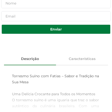
Enviar
Descrição
Características
Torresmo Suíno com Fatias – Sabor e Tradição na 
Sua Mesa

Uma Delícia Crocante para Todos os Momentos  

O torresmo suíno é uma iguaria que traz o sabor 
autêntico da culinária brasileira. Com uma 