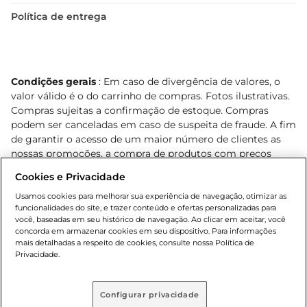
Política de entrega
Condições gerais
: Em caso de divergência de valores, o
valor válido é o do carrinho de compras. Fotos ilustrativas.
Compras sujeitas a confirmação de estoque. Compras
podem ser canceladas em caso de suspeita de fraude. A fim
de garantir o acesso de um maior número de clientes as
nossas promoções, a compra de produtos com preços
promocionais poderá ter sua quantidade limitada por
Cookies e Privacidade
cliente. Os preços, ofertas e condições são exclusivos para
o e-commerce e válidos durante o dia de hoje, podendo
Usamos cookies para melhorar sua experiência de navegação, otimizar as
funcionalidades do site, e trazer conteúdo e ofertas personalizadas para
sofrer alterações sem prévia notificação. Proibida a venda
você, baseadas em seu histórico de navegação. Ao clicar em aceitar, você
de bebidas alcoólicas para menores de 18 anos, conforme
concorda em armazenar cookies em seu dispositivo. Para informações
Lei n.º 8069/90, art. 81, inciso II (Estatuto da Criança e do
mais detalhadas a respeito de cookies, consulte nossa Política de
Adolescente). Preços e condições exclusivos para o
Privacidade.
, podendo sofrer alterações sem aviso
www.bretas.com.br
prévio. O valor mínimo para as compras on-line é de R$
Configurar privacidade
80,00.