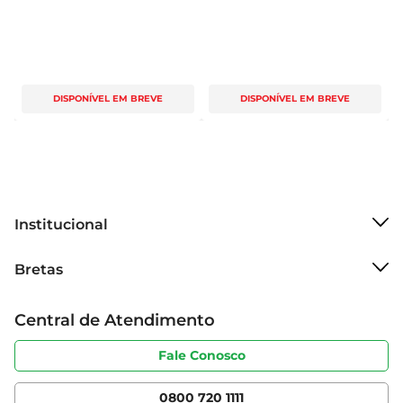
DISPONÍVEL EM BREVE
DISPONÍVEL EM BREVE
Institucional
Sobre o Bretas
Bretas
Grupo Cencosud
Trabalhe conosco
Cartão Bretas
Central de Atendimento
Sobre privacidade
Produtos Bretas
Portal do fornecedor
Código de ética
Fale Conosco
Nossas Lojas
Serviços
Cencosud Media
App Bretas
0800 720 1111