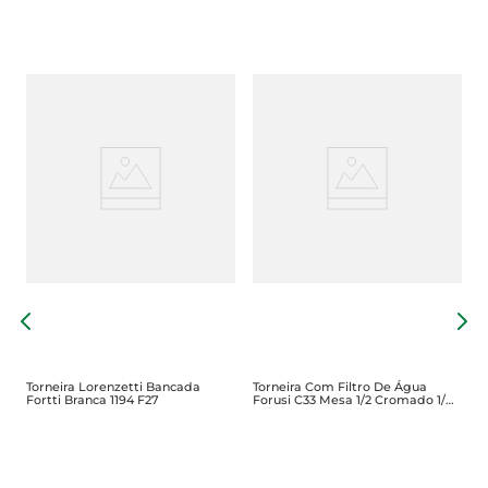
m
T
B
Torneira Lorenzetti Bancada
Torneira Com Filtro De Água
Fortti Branca 1194 F27
Forusi C33 Mesa 1/2 Cromado 1/4
Volta