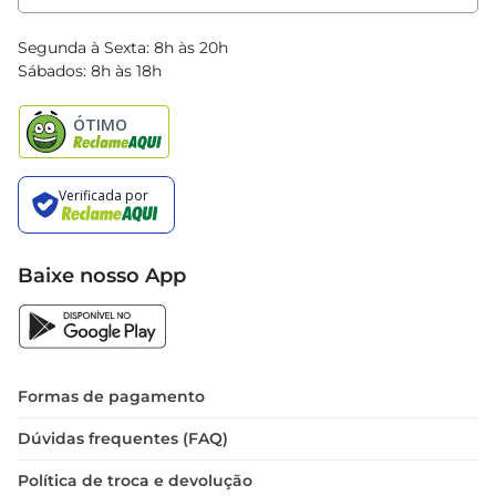
Clube Bretas
Blog Bretas
Segunda à Sexta: 8h às 20h
Black Friday
Sábados: 8h às 18h
Natal
Baixe nosso App
Formas de pagamento
Dúvidas frequentes (FAQ)
Política de troca e devolução