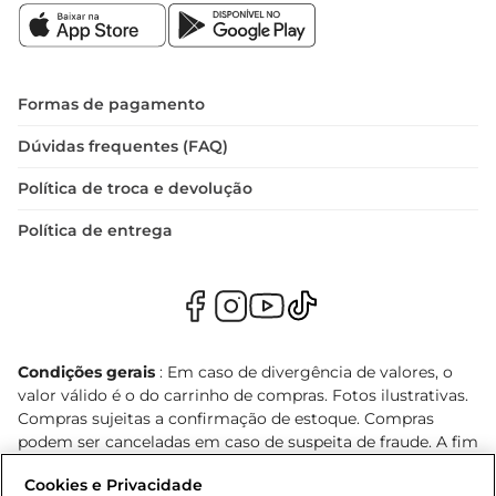
Formas de pagamento
Dúvidas frequentes (FAQ)
Política de troca e devolução
Política de entrega
Condições gerais
: Em caso de divergência de valores, o
valor válido é o do carrinho de compras. Fotos ilustrativas.
Compras sujeitas a confirmação de estoque. Compras
podem ser canceladas em caso de suspeita de fraude. A fim
de garantir o acesso de um maior número de clientes as
Cookies e Privacidade
nossas promoções, a compra de produtos com preços