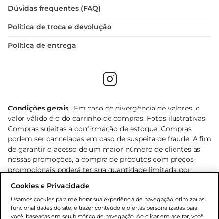
Dúvidas frequentes (FAQ)
Política de troca e devolução
Política de entrega
Condições gerais
: Em caso de divergência de valores, o
valor válido é o do carrinho de compras. Fotos ilustrativas.
Compras sujeitas a confirmação de estoque. Compras
podem ser canceladas em caso de suspeita de fraude. A fim
de garantir o acesso de um maior número de clientes as
nossas promoções, a compra de produtos com preços
promocionais poderá ter sua quantidade limitada por
cliente. Os preços, ofertas e condições são exclusivos para
Cookies e Privacidade
o e-commerce e válidos durante o dia de hoje, podendo
sofrer alterações sem prévia notificação. Proibida a venda
Usamos cookies para melhorar sua experiência de navegação, otimizar as
funcionalidades do site, e trazer conteúdo e ofertas personalizadas para
de bebidas alcoólicas para menores de 18 anos, conforme
você, baseadas em seu histórico de navegação. Ao clicar em aceitar, você