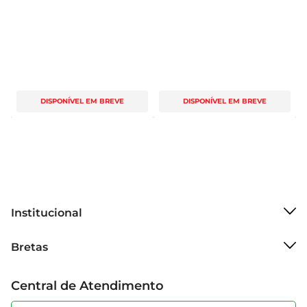
DISPONÍVEL EM BREVE
DISPONÍVEL EM BREVE
Institucional
Sobre o Bretas
Bretas
Grupo Cencosud
Trabalhe conosco
Cartão Bretas
Central de Atendimento
Sobre privacidade
Produtos Bretas
Portal do fornecedor
Código de ética