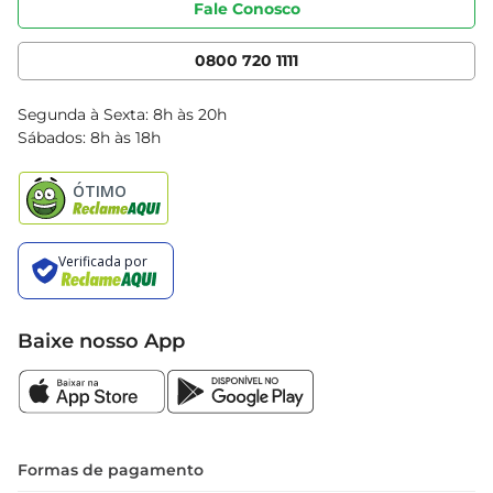
Fale Conosco
Nossas Lojas
Serviços
Cencosud Media
App Bretas
0800 720 1111
Clube Bretas
Blog Bretas
Segunda à Sexta: 8h às 20h
Black Friday
Sábados: 8h às 18h
Natal
Baixe nosso App
Formas de pagamento