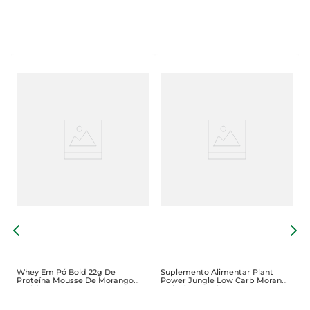
n
S
D
G
G
Whey Em Pó Bold 22g De
Suplemento Alimentar Plant
Proteína Mousse De Morango
Power Jungle Low Carb Morango
Sachê 30g
E Limão 500ml