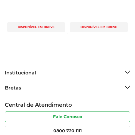
DISPONÍVEL EM BREVE
DISPONÍVEL EM BREVE
Institucional
Sobre o Bretas
Bretas
Grupo Cencosud
Trabalhe conosco
Cartão Bretas
Central de Atendimento
Sobre privacidade
Produtos Bretas
Portal do fornecedor
Código de ética
Fale Conosco
Nossas Lojas
Serviços
Cencosud Media
App Bretas
0800 720 1111