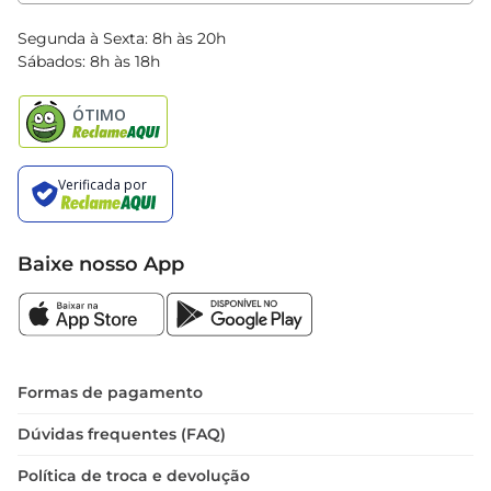
Clube Bretas
Blog Bretas
Segunda à Sexta: 8h às 20h
Black Friday
Sábados: 8h às 18h
Natal
Baixe nosso App
Formas de pagamento
Dúvidas frequentes (FAQ)
Política de troca e devolução