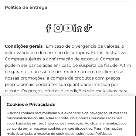
Política de entrega
Condições gerais
: Em caso de divergência de valores, o
valor válido é o do carrinho de compras. Fotos ilustrativas.
Compras sujeitas a confirmação de estoque. Compras
podem ser canceladas em caso de suspeita de fraude. A fim
de garantir o acesso de um maior número de clientes as
nossas promoções, a compra de produtos com preços
promocionais poderá ter sua quantidade limitada por
cliente. Os preços, ofertas e condições são exclusivos para
o e-commerce e válidos durante o dia de hoje, podendo
sofrer alterações sem prévia notificação. Proibida a venda
Cookies e Privacidade
de bebidas alcoólicas para menores de 18 anos, conforme
Usamos cookies para melhorar sua experiência de navegação, otimizar as
Lei n.º 8069/90, art. 81, inciso II (Estatuto da Criança e do
funcionalidades do site, e trazer conteúdo e ofertas personalizadas para
Adolescente). Preços e condições exclusivos para o
você, baseadas em seu histórico de navegação. Ao clicar em aceitar, você
concorda em armazenar cookies em seu dispositivo. Para informações
, podendo sofrer alterações sem aviso
www.bretas.com.br
mais detalhadas a respeito de cookies, consulte nossa Política de
prévio. O valor mínimo para as compras on-line é de R$