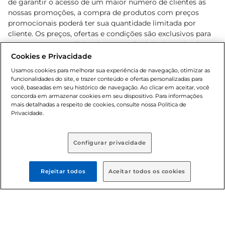
de garantir o acesso de um maior número de clientes as
nossas promoções, a compra de produtos com preços
promocionais poderá ter sua quantidade limitada por
cliente. Os preços, ofertas e condições são exclusivos para
o e-commerce e válidos durante o dia de hoje, podendo
sofrer alterações sem prévia notificação. Proibida a venda
Cookies e Privacidade
de bebidas alcoólicas para menores de 18 anos, conforme
Usamos cookies para melhorar sua experiência de navegação, otimizar as
Lei n.º 8069/90, art. 81, inciso II (Estatuto da Criança e do
funcionalidades do site, e trazer conteúdo e ofertas personalizadas para
Adolescente). Preços e condições exclusivos para o
você, baseadas em seu histórico de navegação. Ao clicar em aceitar, você
concorda em armazenar cookies em seu dispositivo. Para informações
, podendo sofrer alterações sem aviso
www.bretas.com.br
mais detalhadas a respeito de cookies, consulte nossa Política de
prévio. O valor mínimo para as compras on-line é de R$
Privacidade.
80,00.
Configurar privacidade
© 2025 Copyright. Todos os direitos
reservados Bretas.
Rejeitar todos
Aceitar todos os cookies
Cencosud Brasil Comercial SA.CNPJ sob n°
39.346.861/0350-38 . Sediada na Av. das Nações Unidas,