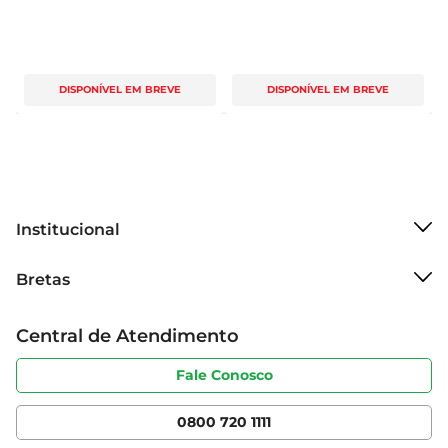
DISPONÍVEL EM BREVE
DISPONÍVEL EM BREVE
Institucional
Sobre o Bretas
Bretas
Grupo Cencosud
Trabalhe conosco
Cartão Bretas
Central de Atendimento
Sobre privacidade
Produtos Bretas
Portal do fornecedor
Código de ética
Fale Conosco
Nossas Lojas
Serviços
Cencosud Media
App Bretas
0800 720 1111
Clube Bretas