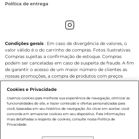
Política de entrega
Condições gerais
: Em caso de divergência de valores, o
valor válido é o do carrinho de compras. Fotos ilustrativas.
Compras sujeitas a confirmação de estoque. Compras
podem ser canceladas em caso de suspeita de fraude. A fim
de garantir o acesso de um maior número de clientes as
nossas promoções, a compra de produtos com preços
promocionais poderá ter sua quantidade limitada por
cliente. Os preços, ofertas e condições são exclusivos para
Cookies e Privacidade
o e-commerce e válidos durante o dia de hoje, podendo
Usamos cookies para melhorar sua experiência de navegação, otimizar as
sofrer alterações sem prévia notificação. Proibida a venda
funcionalidades do site, e trazer conteúdo e ofertas personalizadas para
de bebidas alcoólicas para menores de 18 anos, conforme
você, baseadas em seu histórico de navegação. Ao clicar em aceitar, você
concorda em armazenar cookies em seu dispositivo. Para informações
Lei n.º 8069/90, art. 81, inciso II (Estatuto da Criança e do
mais detalhadas a respeito de cookies, consulte nossa Política de
Adolescente). Preços e condições exclusivos para o
Privacidade.
, podendo sofrer alterações sem aviso
www.bretas.com.br
prévio. O valor mínimo para as compras on-line é de R$