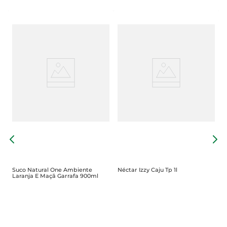
o
N
2
Suco Natural One Ambiente
Néctar Izzy Caju Tp 1l
Laranja E Maçã Garrafa 900ml