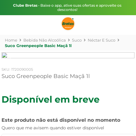
Clube Bretas
• Baixe o app, ative suas ofertas e aproveite os
descontos!
Bebida Não Alcoólica
Suco
Néctar E Suco
Suco Greenpeople Basic Maçã 1l
:
1720090005
Suco Greenpeople Basic Maçã 1l
Disponível em breve
Este produto não está disponível no momento
Quero que me avisem quando estiver disponível