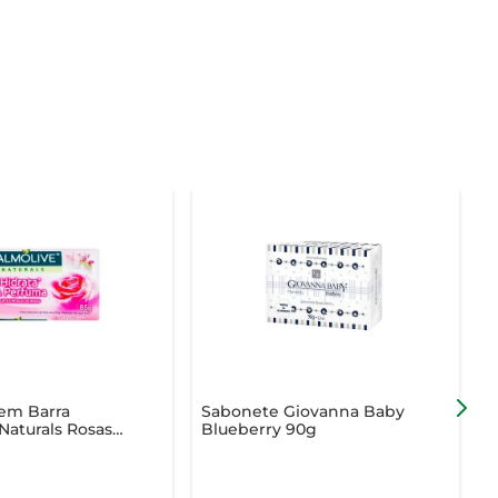
em Barra
Sabonete Giovanna Baby
S
Naturals Rosas
Blueberry 90g