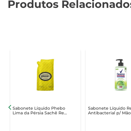
Produtos Relacionado
Sabonete Líquido Phebo
Sabonete Líquido R
Lima da Pérsia Sachê Refil
Antibacterial p/ Mão
320ml
Erva-Doce Frasco 5