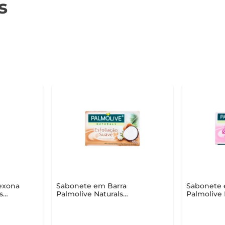
s
exona
Sabonete em Barra
Sabonete 
s
Palmolive Naturals
Palmolive 
00ml
Esfoliação Suave 85g
85g