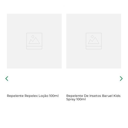
R
S
Repelente Repelex Loção 100ml
Repelente De Insetos Baruel Kids
Spray 100ml