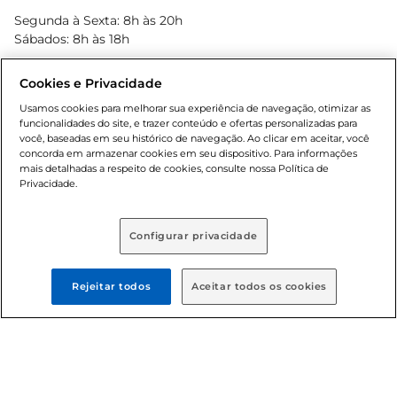
Blog Bretas
Segunda à Sexta: 8h às 20h
Black Friday
Sábados: 8h às 18h
Natal
Cookies e Privacidade
Usamos cookies para melhorar sua experiência de navegação, otimizar as
funcionalidades do site, e trazer conteúdo e ofertas personalizadas para
você, baseadas em seu histórico de navegação. Ao clicar em aceitar, você
concorda em armazenar cookies em seu dispositivo. Para informações
mais detalhadas a respeito de cookies, consulte nossa Política de
Privacidade.
Baixe nosso App
Configurar privacidade
Rejeitar todos
Aceitar todos os cookies
Formas de pagamento
Dúvidas frequentes (FAQ)
Política de troca e devolução