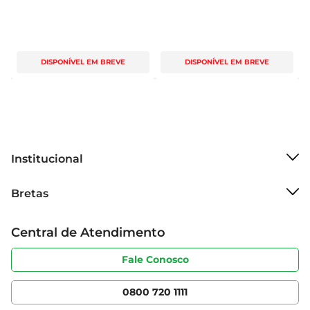
DISPONÍVEL EM BREVE
DISPONÍVEL EM BREVE
Institucional
Sobre o Bretas
Bretas
Grupo Cencosud
Trabalhe conosco
Cartão Bretas
Central de Atendimento
Sobre privacidade
Produtos Bretas
Portal do fornecedor
Código de ética
Fale Conosco
Nossas Lojas
Serviços
Cencosud Media
App Bretas
0800 720 1111
Clube Bretas