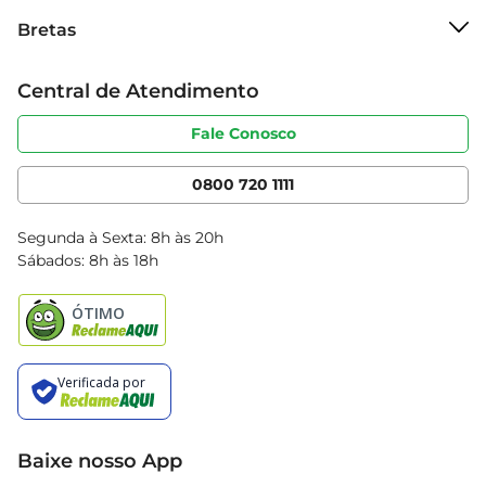
Sobre o Bretas
Bretas
Grupo Cencosud
Trabalhe conosco
Cartão Bretas
Central de Atendimento
Sobre privacidade
Produtos Bretas
Portal do fornecedor
Código de ética
Fale Conosco
Nossas Lojas
Serviços
Cencosud Media
App Bretas
0800 720 1111
Clube Bretas
Blog Bretas
Segunda à Sexta: 8h às 20h
Black Friday
Sábados: 8h às 18h
Natal
Baixe nosso App