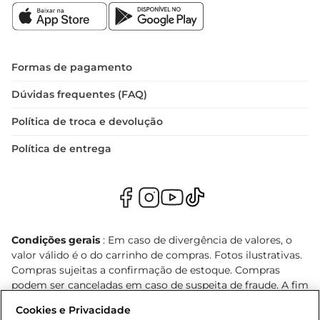
Formas de pagamento
Dúvidas frequentes (FAQ)
Política de troca e devolução
Política de entrega
Condições gerais
: Em caso de divergência de valores, o
valor válido é o do carrinho de compras. Fotos ilustrativas.
Compras sujeitas a confirmação de estoque. Compras
podem ser canceladas em caso de suspeita de fraude. A fim
de garantir o acesso de um maior número de clientes as
Cookies e Privacidade
nossas promoções, a compra de produtos com preços