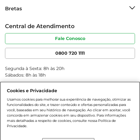
Sobre o Bretas
Com essa iguaria, você traz um pedacinho de 
Bretas
Grupo Cencosud
Minas Gerais para sua casa, proporcionando 
Trabalhe conosco
momentos de alegria e sabor para você e sua 
Cartão Bretas
Central de Atendimento
Sobre privacidade
família.
Produtos Bretas
Portal do fornecedor
Código de ética
Fale Conosco
Nossas Lojas
Serviços
Cencosud Media
App Bretas
0800 720 1111
Clube Bretas
Blog Bretas
Segunda à Sexta: 8h às 20h
Black Friday
Sábados: 8h às 18h
Natal
Cookies e Privacidade
Usamos cookies para melhorar sua experiência de navegação, otimizar as
funcionalidades do site, e trazer conteúdo e ofertas personalizadas para
você, baseadas em seu histórico de navegação. Ao clicar em aceitar, você
concorda em armazenar cookies em seu dispositivo. Para informações
mais detalhadas a respeito de cookies, consulte nossa Política de
Privacidade.
Baixe nosso App