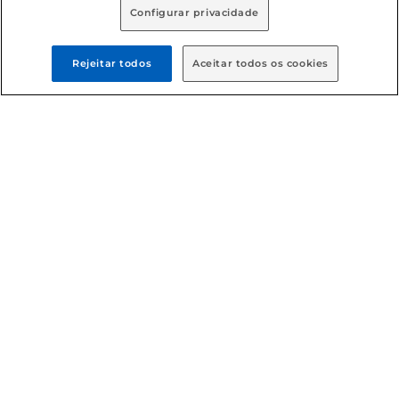
Configurar privacidade
Rejeitar todos
Aceitar todos os cookies
Formas de pagamento
Dúvidas frequentes (FAQ)
Política de troca e devolução
Política de entrega
Condições gerais
: Em caso de divergência de valores, o
valor válido é o do carrinho de compras. Fotos ilustrativas.
Compras sujeitas a confirmação de estoque. Compras
podem ser canceladas em caso de suspeita de fraude. A fim
de garantir o acesso de um maior número de clientes as
nossas promoções, a compra de produtos com preços