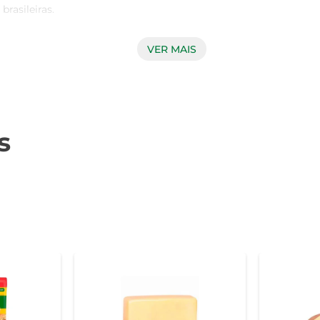
asileiras.

VER MAIS
la Litoral Ped é elaborada com rigorosos padrões de qualidade
de fabricação, que respeita as tradições e os gostos do cons
ém proporciona uma experiência gastronômica única.

s
 recomenda-se armazená-la em local refrigerado e consumi-la de
 pode ser adicionada a pratos frios, como saladas e tábuas 
amentos variados para realçar ainda mais seu gosto.

s práticas, facilitando o uso em diversas receitas. Com um t
 gratinar e cobrir pratos. Além disso, sua embalagem é proje
ualidade à mão.