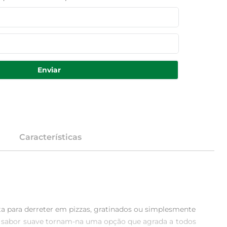
Enviar
Características
ta para derreter em pizzas, gratinados ou simplesmente 
a e sabor suave tornam-na uma opção que agrada a todos 