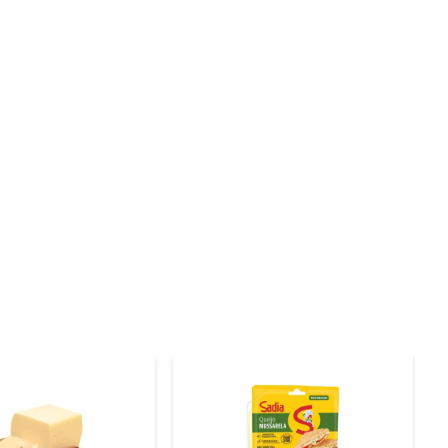
, garantindo um produto fresco e saboroso. Seu sabor 
umidor. Ao escolher essa mussarela, você opta por um 
ntro do prazo de validade. Ideal para ser utilizada em 
de frios, trazendo um toque de cremosidade e sabor. 
eor de gordura equilibrado, ela se destaca pela sua 
tada para manter a frescura e a qualidade do produto, 