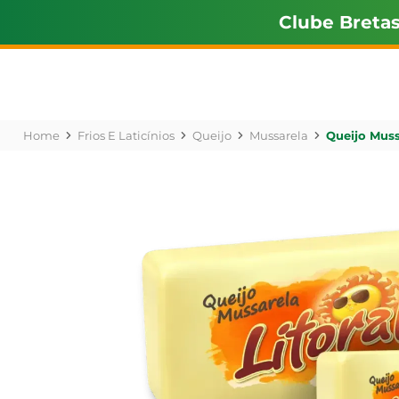
Clube Breta
Frios E Laticínios
Queijo
Mussarela
Queijo Muss