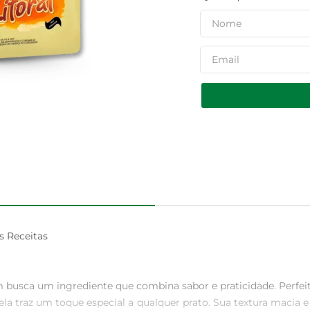
 Receitas

m busca um ingrediente que combina sabor e praticidade. Perfei
rela traz um toque especial a qualquer prato. Sua textura maci