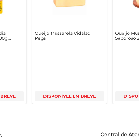
dia
Queijo Mussarela Vidalac
Queijo Mus
300g
Peça
Saboroso 
ica
 BREVE
DISPONÍVEL EM BREVE
DISPO
Central de At
s