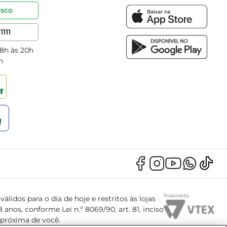
osco
1111
 8h às 20h
h
álidos para o dia de hoje e restritos às lojas
anos, conforme Lei n.º 8069/90, art. 81, inciso
s próxima de você.