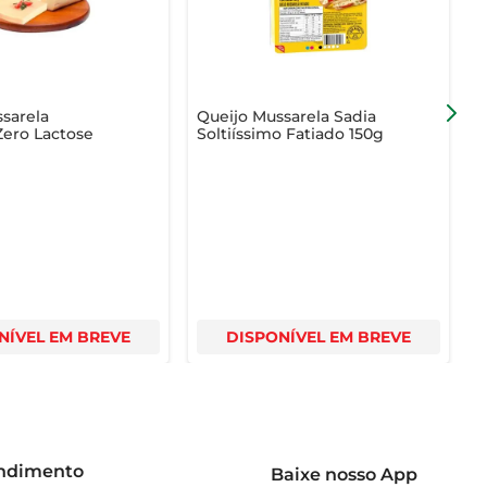
sarela
Queijo Mussarela Sadia
Q
Zero Lactose
Soltiíssimo Fatiado 150g
S
NÍVEL EM BREVE
DISPONÍVEL EM BREVE
endimento
Baixe nosso App