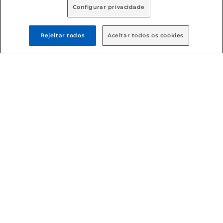
Configurar privacidade
Formas de pagamento
Rejeitar todos
Aceitar todos os cookies
Dúvidas frequentes (FAQ)
Política de troca e devolução
Política de entrega
Condições gerais
: Em caso de divergência de valores, o
valor válido é o do carrinho de compras. Fotos ilustrativas.
Compras sujeitas a confirmação de estoque. Compras
podem ser canceladas em caso de suspeita de fraude. A fim
de garantir o acesso de um maior número de clientes as
nossas promoções, a compra de produtos com preços
promocionais poderá ter sua quantidade limitada por