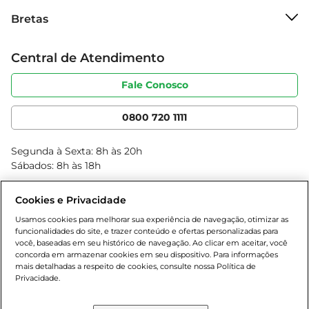
Sobre o Bretas
disso, sua embalagem garante a preservação do 
Bretas
Grupo Cencosud
frescor e do sabor, permitindo que você desfrute 
Trabalhe conosco
de um queijo sempre fresco.

Cartão Bretas
Central de Atendimento
Sobre privacidade
Produtos Bretas
Portal do fornecedor
Experimente o Queijo Minas Frescal Dumont e 
Código de ética
Fale Conosco
Nossas Lojas
descubra como um simples ingrediente pode 
Serviços
Cencosud Media
transformar suas refeições em momentos 
App Bretas
0800 720 1111
especiais.
Clube Bretas
Blog Bretas
Segunda à Sexta: 8h às 20h
Black Friday
Sábados: 8h às 18h
Natal
Cookies e Privacidade
Usamos cookies para melhorar sua experiência de navegação, otimizar as
funcionalidades do site, e trazer conteúdo e ofertas personalizadas para
você, baseadas em seu histórico de navegação. Ao clicar em aceitar, você
concorda em armazenar cookies em seu dispositivo. Para informações
mais detalhadas a respeito de cookies, consulte nossa Política de
Privacidade.
Baixe nosso App