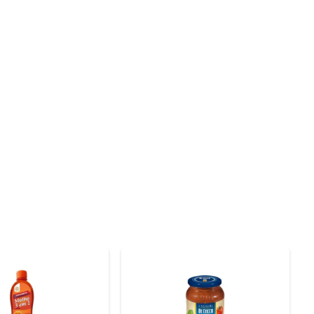
 para quem não tem tempo a perder na cozinha. Com uma 
spensável na hora de cozinhar. Basta abrir a embalagem 
o ragú para carnes. Além disso, pode ser utilizada em 
é uma forma prática de enriquecer suas refeições com o 
sco e seco, e após aberto, recomenda-se conservar na 
na hora de cozinhar, sem abrir mão do sabor.