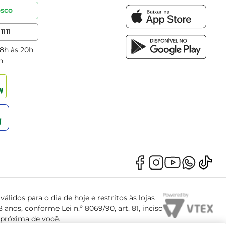
osco
1111
 8h às 20h
h
álidos para o dia de hoje e restritos às lojas
anos, conforme Lei n.º 8069/90, art. 81, inciso
s próxima de você.