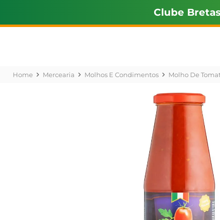
Clube Breta
Mercearia
Molhos E Condimentos
Molho De Toma