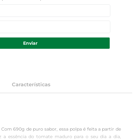
Enviar
Características
Com 690g de puro sabor, essa polpa é feita a partir de 
az a essência do tomate maduro para o seu dia a dia, 