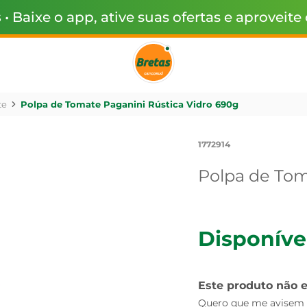
s
• Baixe o app, ative suas ofertas e aproveite
te
Polpa de Tomate Paganini Rústica Vidro 690g
1772914
Polpa de Tom
Disponíve
Este produto não 
Quero que me avisem q