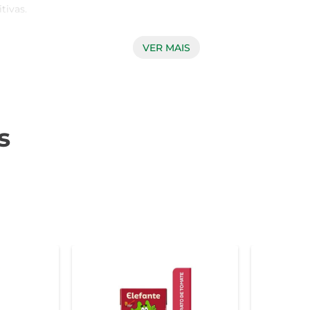
ivas.

VER MAIS
cas naturais do tomate, a Polpa Paganini é uma opção prática
facilmente a diferentes preparações, tornando-se um aliado indi
s
esde um simples molho de tomate para a massa até um sofisticad
getarianos, como ratatouille. A Polpa Paganini Tomate Rústica 
gredientes artificiais.

 para porções generosas. É importante armazenar em local fre
celente escolha para quem valoriza a qualidade e a praticidade 