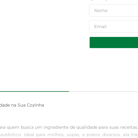
dade na Sua Cozinha

ara quem busca um ingrediente de qualidade para suas receitas. 
utêntico. Ideal para molhos, sopas, e pratos diversos, ela tr