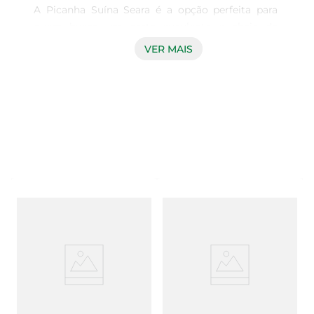
A Picanha Suína Seara é a opção perfeita para 
quem busca um corte suculento e cheio de 
sabor. Com tempero especial, essa carne é ideal 
VER MAIS
para ser preparada em churrascos, garantindo 
uma refeição saborosa e que agrada a todos. Seu 
sabor marcante e textura macia fazem dela uma 
escolha que não pode faltar em encontros com 
amigos e família.

Qualidade garantida  

Produzida pela Seara, a picanha suína é 
cuidadosamente selecionada e passa por 
rigorosos padrões de qualidade. Congelada para 
preservar suas características, essa carne 
mantém o frescor e o sabor, pronta para ser 
grelhada. A praticidade do produto congelado 
permite que você tenha sempre à mão uma 
opção saborosa para suas refeições.
