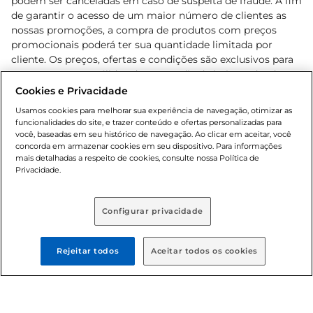
podem ser canceladas em caso de suspeita de fraude. A fim
de garantir o acesso de um maior número de clientes as
nossas promoções, a compra de produtos com preços
promocionais poderá ter sua quantidade limitada por
cliente. Os preços, ofertas e condições são exclusivos para
o e-commerce e válidos durante o dia de hoje, podendo
sofrer alterações sem prévia notificação. Proibida a venda
Cookies e Privacidade
de bebidas alcoólicas para menores de 18 anos, conforme
Usamos cookies para melhorar sua experiência de navegação, otimizar as
Lei n.º 8069/90, art. 81, inciso II (Estatuto da Criança e do
funcionalidades do site, e trazer conteúdo e ofertas personalizadas para
Adolescente). Preços e condições exclusivos para o
você, baseadas em seu histórico de navegação. Ao clicar em aceitar, você
concorda em armazenar cookies em seu dispositivo. Para informações
, podendo sofrer alterações sem aviso
www.bretas.com.br
mais detalhadas a respeito de cookies, consulte nossa Política de
prévio. O valor mínimo para as compras on-line é de R$
Privacidade.
80,00.
Configurar privacidade
© 2025 Copyright. Todos os direitos
reservados Bretas.
Rejeitar todos
Aceitar todos os cookies
Cencosud Brasil Comercial SA.CNPJ sob n°