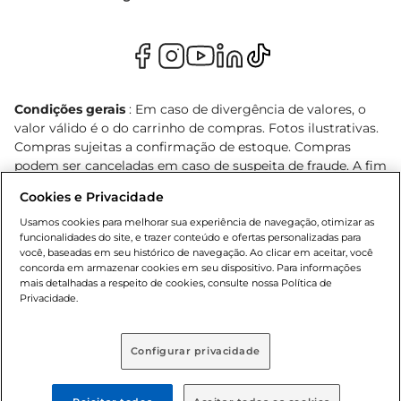
Condições gerais
: Em caso de divergência de valores, o
valor válido é o do carrinho de compras. Fotos ilustrativas.
Compras sujeitas a confirmação de estoque. Compras
podem ser canceladas em caso de suspeita de fraude. A fim
de garantir o acesso de um maior número de clientes as
Cookies e Privacidade
nossas promoções, a compra de produtos com preços
promocionais poderá ter sua quantidade limitada por
Usamos cookies para melhorar sua experiência de navegação, otimizar as
funcionalidades do site, e trazer conteúdo e ofertas personalizadas para
cliente. Os preços, ofertas e condições são exclusivos para
você, baseadas em seu histórico de navegação. Ao clicar em aceitar, você
o e-commerce e válidos durante o dia de hoje, podendo
concorda em armazenar cookies em seu dispositivo. Para informações
sofrer alterações sem prévia notificação. Proibida a venda
mais detalhadas a respeito de cookies, consulte nossa Política de
de bebidas alcoólicas para menores de 18 anos, conforme
Privacidade.
Lei n.º 8069/90, art. 81, inciso II (Estatuto da Criança e do
Adolescente). Preços e condições exclusivos para o
Configurar privacidade
, podendo sofrer alterações sem aviso
www.bretas.com.br
prévio. O valor mínimo para as compras on-line é de R$
80,00.