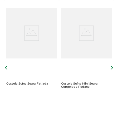
B
F
Costela Suína Seara Fatiada
Costela Suína Mini Seara
Congelado Pedaço