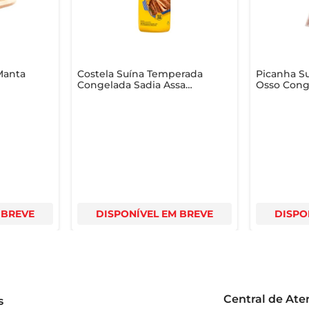
perimente e descubra como esse produto pode transformar suas 
Manta
Costela Suína Temperada
Picanha Su
Congelada Sadia Assa
Osso Cong
Fácil
 BREVE
DISPONÍVEL EM BREVE
DISPO
Central de At
s