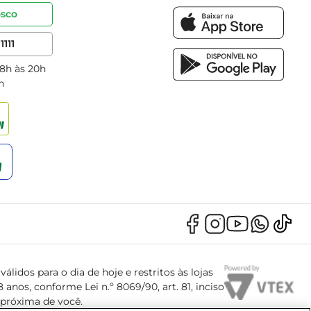
osco
1111
 8h às 20h
h
álidos para o dia de hoje e restritos às lojas
anos, conforme Lei n.º 8069/90, art. 81, inciso
s próxima de você.