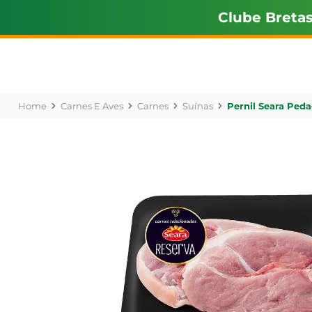
Clube Breta
Carnes E Aves
Carnes
Suínas
Pernil Seara Ped