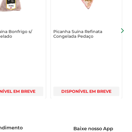
refeições em momentos especiais.
ína Bonfrigo s/
Picanha Suína Refinata
O
elado
Congelada Pedaço
S
NÍVEL EM BREVE
DISPONÍVEL EM BREVE
endimento
Baixe nosso App