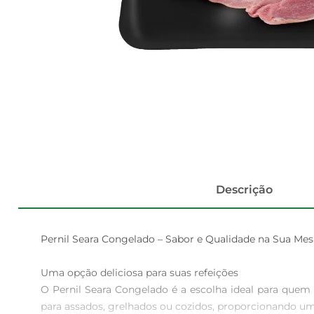
Descrição
Pernil Seara Congelado – Sabor e Qualidade na Sua Mesa
Uma opção deliciosa para suas refeições  

O Pernil Seara Congelado é a escolha ideal para quem 
para assados, grelhados ou cozidos, proporcionando um