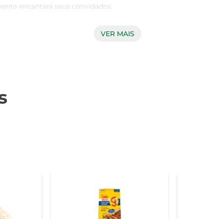
ente encantará seus convidados.

VER MAIS
produtos de alta qualidade. O Pernil Congelado passa por rigo
pedaço é cuidadosamente preparado para manter suas caracterí
s
ilidade. Você pode utilizá-lo em diversas receitas, desde um 
o. Além disso, é uma excelente opção para ser servido em fest
oso, recomenda-se descongelá-lo na geladeira por algumas hora
ar o sabor da carne. O tempo de cozimento pode variar confor
 deseja ter um prato saboroso à disposição. Com um peso ideal