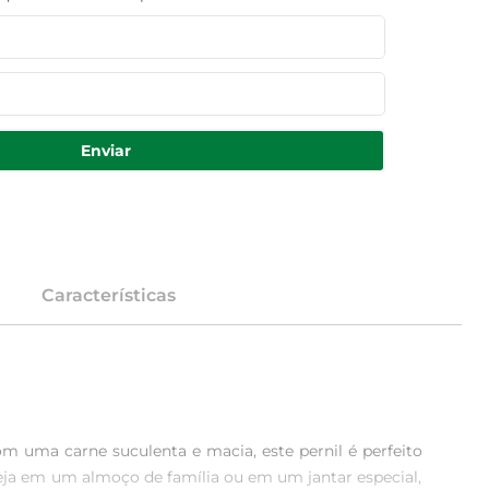
Enviar
Características
m uma carne suculenta e macia, este pernil é perfeito 
eja em um almoço de família ou em um jantar especial, 