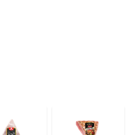
rosos processos de seleção e congelamento, garantindo 
sticas naturais, proporcionando uma carne que é não 
tradicional pernil assado com temperos caseiros até um 
as e celebrações, onde o sabor e a apresentação fazem 
s antes do preparo. Temperos como alho, cebola, ervas 
me o método escolhido, mas o importante é que a carne 
 para servir várias pessoas, é a escolha perfeita para 