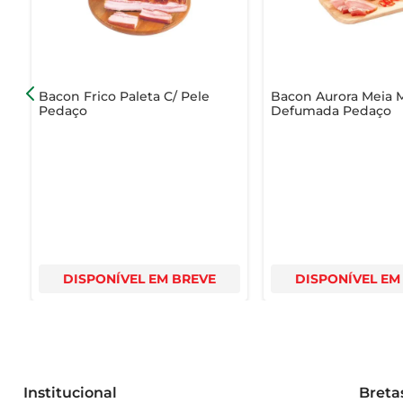
quem valoriza a qualidade e o sabor nas refeições. Ex
Bacon Frico Paleta C/ Pele
Bacon Aurora Meia 
Pedaço
Defumada Pedaço
DISPONÍVEL EM BREVE
DISPONÍVEL EM
Institucional
Breta