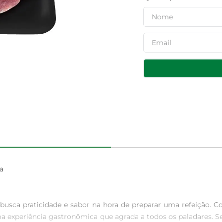


busca praticidade e sabor na hora de preparar uma refeição. Co
a experiência gastronômica que agrada a todos os paladares. S