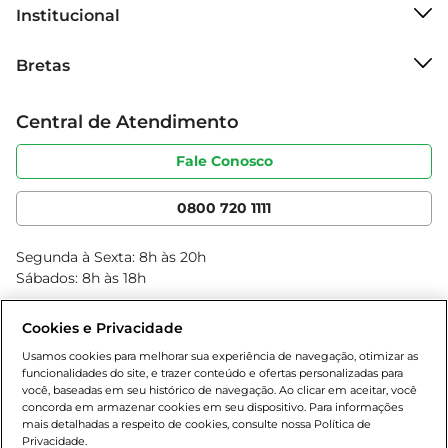
Institucional
Sobre o Bretas
Bretas
Grupo Cencosud
Trabalhe conosco
Cartão Bretas
Central de Atendimento
Sobre privacidade
Produtos Bretas
Portal do fornecedor
Código de ética
Fale Conosco
Nossas Lojas
Serviços
Cencosud Media
App Bretas
0800 720 1111
Clube Bretas
Blog Bretas
Segunda à Sexta: 8h às 20h
Black Friday
Sábados: 8h às 18h
Natal
Cookies e Privacidade
Usamos cookies para melhorar sua experiência de navegação, otimizar as
funcionalidades do site, e trazer conteúdo e ofertas personalizadas para
você, baseadas em seu histórico de navegação. Ao clicar em aceitar, você
concorda em armazenar cookies em seu dispositivo. Para informações
mais detalhadas a respeito de cookies, consulte nossa Política de
Privacidade.