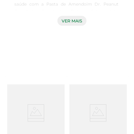
saúde com a Pasta de Amendoim Dr. Peanut 
Zero Açúcar Zero Lactose Pistache. Este produto 
é ideal para quem deseja adicionar uma opção 
VER MAIS
deliciosa e nutritiva em sua rotina alimentar, sem 
abrir mão do sabor autêntico e da qualidade.

Alta qualidade e ingredientes selecionados A 
Pasta de Amendoim Dr. Peanut é produzida com 
amendoins de alta qualidade, garantindo um 
sabor intenso e uma textura cremosa que se 
destaca. O adição de pistache proporciona um 
toque especial, elevando sua experiência 
gustativa para um novo patamar. A escolha dos 
ingredientes é feita com atenção, respeitando os 
mais altos padrões de qualidade.

Nutrição sem excessos Este produto é livre de 
açúcar e lactose, tornando-se uma escolha 
apropriada para aqueles que buscam uma 