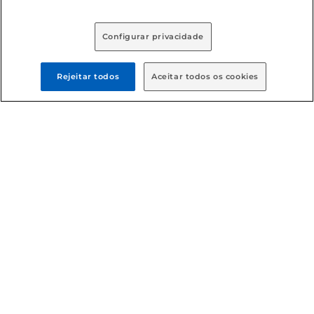
Baixe nosso App
Configurar privacidade
Rejeitar todos
Aceitar todos os cookies
Formas de pagamento
Dúvidas frequentes (FAQ)
Política de troca e devolução
Política de entrega
Condições gerais
: Em caso de divergência de valores, o
valor válido é o do carrinho de compras. Fotos ilustrativas.
Compras sujeitas a confirmação de estoque. Compras
podem ser canceladas em caso de suspeita de fraude. A fim