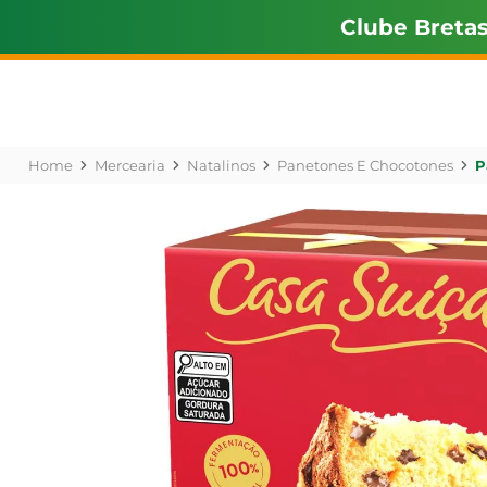
Clube Breta
Mercearia
Natalinos
Panetones E Chocotones
P