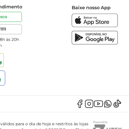
endimento
Baixe nosso App
osco
1111
 8h às 20h
h
álidos para o dia de hoje e restritos às lojas