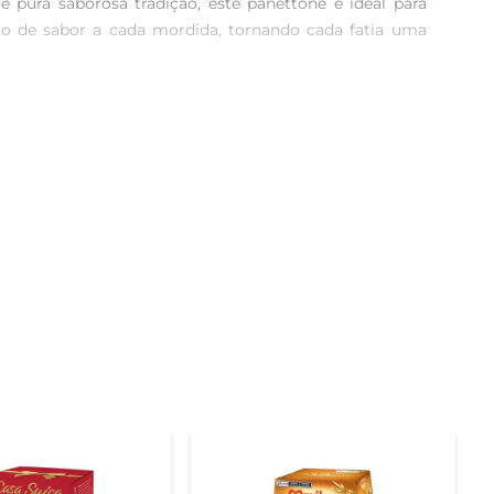
pura saborosa tradição, este panettone é ideal para 
ão de sabor a cada mordida, tornando cada fatia uma 
ado de um processo de fermentação cuidadoso. As gotas 
 ideal entre doçura e sabor. É uma opção que agrada a 
smo em bolos trufados. Sua versatilidade permite que 
ara presentear, tornando qualquer ocasião ainda mais 
e da luz direta. Após aberto, é ideal consumi-lo em um 
frutas para uma sobremesa ainda mais sofisticada.
