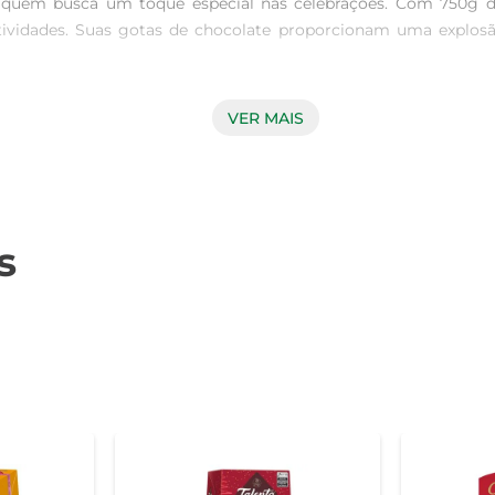
quem busca um toque especial nas celebrações. Com 750g de 
tividades. Suas gotas de chocolate proporcionam uma explos
VER MAIS
Casa Suíça destaca-se pela sua textura macia e úmida, result
erfeitamente a massa leve e arejada, garantindo um equilíbrio
 acompanhar um café ou um chá.

s
ser utilizado em diversas receitas, como rabanadas ou até me
ados com pratos inovadores. Além disso, é uma ótima opção p
sa Suíça, recomenda-se armazená-lo em local fresco e seco, long
r. Experimente servir com uma bola de sorvete ou uma calda de 