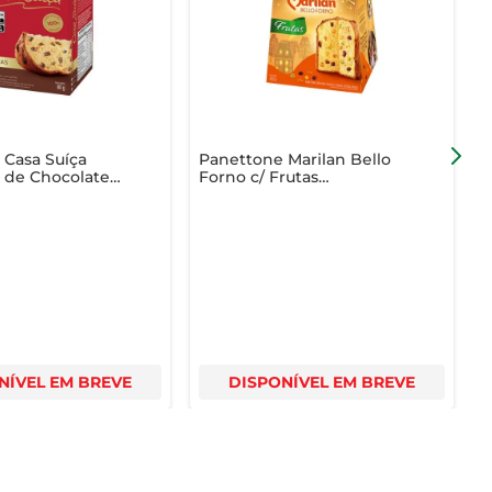
confundível do chocolate. Aproveite cada momento com 
 Casa Suíça
Panettone Marilan Bello
P
 de Chocolate
Forno c/ Frutas
G
aixa 80g
Cristalizadas e Uvas-
L
Passas Caixa 400g
C
NÍVEL EM BREVE
DISPONÍVEL EM BREVE