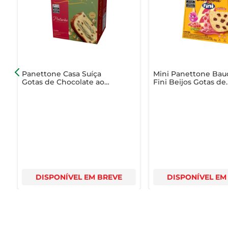
- Peso: 750g  

- Tipo: Panettone com gotas de chocolate  

- Ideal para: Festas, celebrações e momentos em família 
Com o Panettone Casa Suíça, você traz para sua mesa 
esta deliciosa iguaria!
Panettone Casa Suíça
Mini Panettone Ba
Gotas de Chocolate ao
Fini Beijos Gotas de
Leite Recheio Creme de
Chocolate 80g
Pistache Caixa 500g
DISPONÍVEL EM BREVE
DISPONÍVEL EM