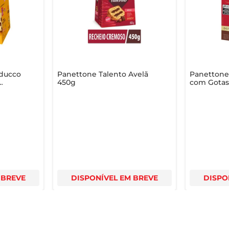
 

um pedacinho da tradição italiana, enriquecido com o sabor in
uducco
Panettone Talento Avelã
Panettone
450g
com Gotas
ao Leite C
 BREVE
DISPONÍVEL EM BREVE
DISPO