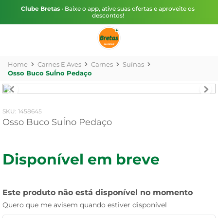
Clube Bretas
• Baixe o app, ative suas ofertas e aproveite os
descontos!
Carnes E Aves
Carnes
Suínas
Osso Buco SuÍno Pedaço
:
1458645
Osso Buco SuÍno Pedaço
Disponível em breve
Este produto não está disponível no momento
Quero que me avisem quando estiver disponível