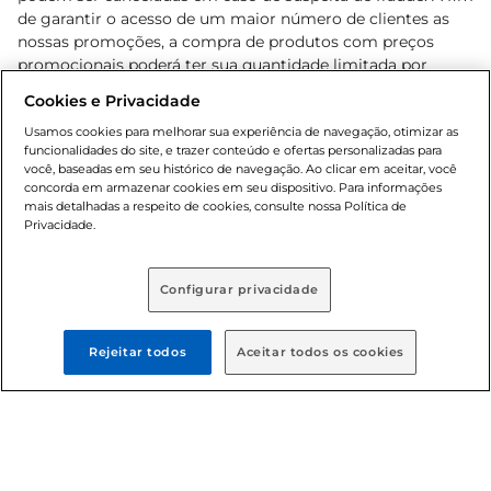
de garantir o acesso de um maior número de clientes as
nossas promoções, a compra de produtos com preços
promocionais poderá ter sua quantidade limitada por
cliente. Os preços, ofertas e condições são exclusivos para
Cookies e Privacidade
o e-commerce e válidos durante o dia de hoje, podendo
sofrer alterações sem prévia notificação. Proibida a venda
Usamos cookies para melhorar sua experiência de navegação, otimizar as
funcionalidades do site, e trazer conteúdo e ofertas personalizadas para
de bebidas alcoólicas para menores de 18 anos, conforme
você, baseadas em seu histórico de navegação. Ao clicar em aceitar, você
Lei n.º 8069/90, art. 81, inciso II (Estatuto da Criança e do
concorda em armazenar cookies em seu dispositivo. Para informações
Adolescente). Preços e condições exclusivos para o
mais detalhadas a respeito de cookies, consulte nossa Política de
, podendo sofrer alterações sem aviso
Privacidade.
www.bretas.com.br
prévio. O valor mínimo para as compras on-line é de R$
80,00.
Configurar privacidade
© 2025 Copyright. Todos os direitos
reservados Bretas.
Rejeitar todos
Aceitar todos os cookies
Cencosud Brasil Comercial SA.CNPJ sob n°
39.346.861/0350-38 . Sediada na Av. das Nações Unidas,
12.995, 21º andar, CEP: 04.578-000, Bairro Brooklin Paulista,