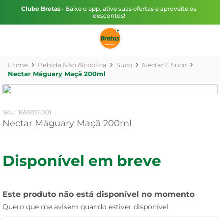
Clube Bretas
• Baixe o app, ative suas ofertas e aproveite os
descontos!
Bebida Não Alcoólica
Suco
Néctar E Suco
Nectar Máguary Maçã 200ml
:
1659074001
Nectar Máguary Maçã 200ml
Disponível em breve
Este produto não está disponível no momento
Quero que me avisem quando estiver disponível