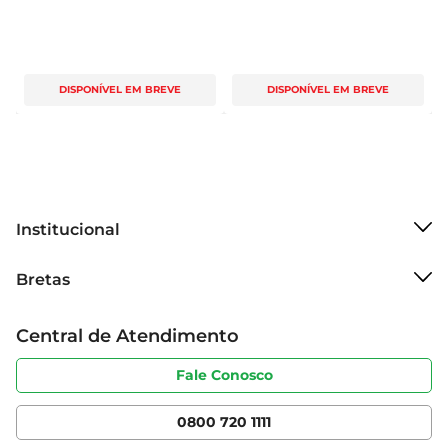
DISPONÍVEL EM BREVE
DISPONÍVEL EM BREVE
Institucional
Sobre o Bretas
Bretas
Grupo Cencosud
Trabalhe conosco
Cartão Bretas
Central de Atendimento
Sobre privacidade
Produtos Bretas
Portal do fornecedor
Código de ética
Fale Conosco
Nossas Lojas
Serviços
Cencosud Media
App Bretas
0800 720 1111
Clube Bretas