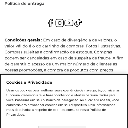
Política de entrega
Condições gerais
: Em caso de divergência de valores, o
valor válido é o do carrinho de compras. Fotos ilustrativas.
Compras sujeitas a confirmação de estoque. Compras
podem ser canceladas em caso de suspeita de fraude. A fim
de garantir o acesso de um maior número de clientes as
nossas promoções, a compra de produtos com preços
promocionais poderá ter sua quantidade limitada por
cliente. Os preços, ofertas e condições são exclusivos para
Cookies e Privacidade
o e-commerce e válidos durante o dia de hoje, podendo
Usamos cookies para melhorar sua experiência de navegação, otimizar as
sofrer alterações sem prévia notificação. Proibida a venda
funcionalidades do site, e trazer conteúdo e ofertas personalizadas para
de bebidas alcoólicas para menores de 18 anos, conforme
você, baseadas em seu histórico de navegação. Ao clicar em aceitar, você
concorda em armazenar cookies em seu dispositivo. Para informações
Lei n.º 8069/90, art. 81, inciso II (Estatuto da Criança e do
mais detalhadas a respeito de cookies, consulte nossa Política de
Adolescente). Preços e condições exclusivos para o
Privacidade.
, podendo sofrer alterações sem aviso
www.bretas.com.br
prévio. O valor mínimo para as compras on-line é de R$