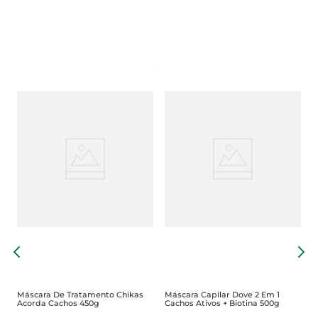
s
M
H
P
Máscara De Tratamento Chikas
Máscara Capilar Dove 2 Em 1
Acorda Cachos 450g
Cachos Ativos + Biotina 500g