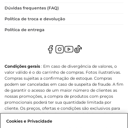
Dúvidas frequentes (FAQ)
Política de troca e devolução
Política de entrega
Condições gerais
: Em caso de divergência de valores, o
valor válido é o do carrinho de compras. Fotos ilustrativas.
Compras sujeitas a confirmação de estoque. Compras
podem ser canceladas em caso de suspeita de fraude. A fim
de garantir o acesso de um maior número de clientes as
nossas promoções, a compra de produtos com preços
promocionais poderá ter sua quantidade limitada por
cliente. Os preços, ofertas e condições são exclusivos para
o e-commerce e válidos durante o dia de hoje, podendo
sofrer alterações sem prévia notificação. Proibida a venda
Cookies e Privacidade
de bebidas alcoólicas para menores de 18 anos, conforme