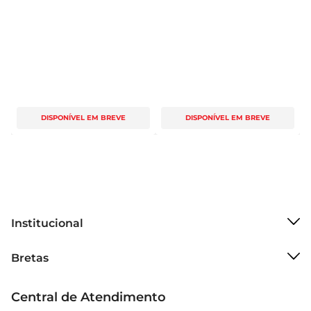
DISPONÍVEL EM BREVE
DISPONÍVEL EM BREVE
Institucional
Sobre o Bretas
Bretas
Grupo Cencosud
Trabalhe conosco
Cartão Bretas
Central de Atendimento
Sobre privacidade
Produtos Bretas