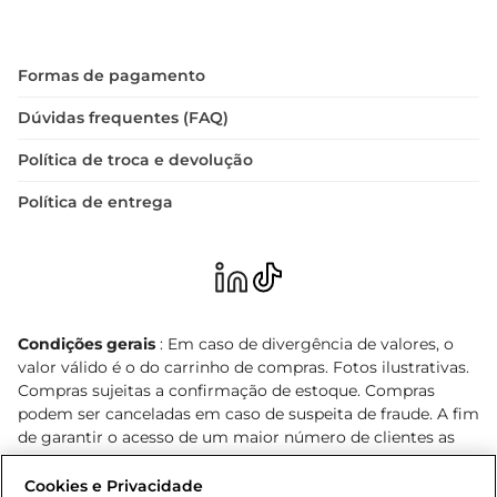
Formas de pagamento
Dúvidas frequentes (FAQ)
Política de troca e devolução
Política de entrega
Condições gerais
: Em caso de divergência de valores, o
valor válido é o do carrinho de compras. Fotos ilustrativas.
Compras sujeitas a confirmação de estoque. Compras
podem ser canceladas em caso de suspeita de fraude. A fim
de garantir o acesso de um maior número de clientes as
nossas promoções, a compra de produtos com preços
promocionais poderá ter sua quantidade limitada por
Cookies e Privacidade