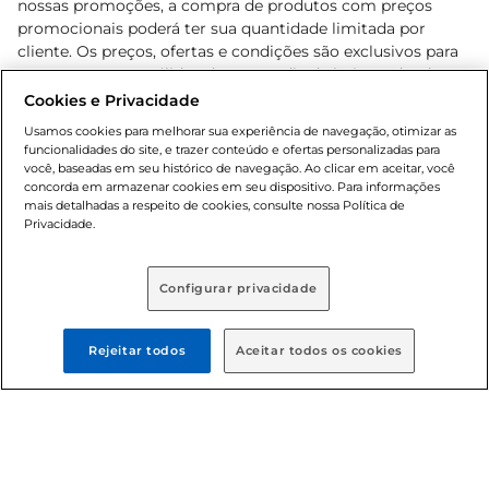
nossas promoções, a compra de produtos com preços
promocionais poderá ter sua quantidade limitada por
cliente. Os preços, ofertas e condições são exclusivos para
o e-commerce e válidos durante o dia de hoje, podendo
sofrer alterações sem prévia notificação. Proibida a venda
Cookies e Privacidade
de bebidas alcoólicas para menores de 18 anos, conforme
Usamos cookies para melhorar sua experiência de navegação, otimizar as
Lei n.º 8069/90, art. 81, inciso II (Estatuto da Criança e do
funcionalidades do site, e trazer conteúdo e ofertas personalizadas para
Adolescente). Preços e condições exclusivos para o
você, baseadas em seu histórico de navegação. Ao clicar em aceitar, você
concorda em armazenar cookies em seu dispositivo. Para informações
, podendo sofrer alterações sem aviso
www.bretas.com.br
mais detalhadas a respeito de cookies, consulte nossa Política de
prévio. O valor mínimo para as compras on-line é de R$
Privacidade.
80,00.
Configurar privacidade
© 2025 Copyright. Todos os direitos
reservados Bretas.
Rejeitar todos
Aceitar todos os cookies
Cencosud Brasil Comercial SA.CNPJ sob n°
39.346.861/0350-38 . Sediada na Av. das Nações Unidas,
12.995, 21º andar, CEP: 04.578-000, Bairro Brooklin Paulista,