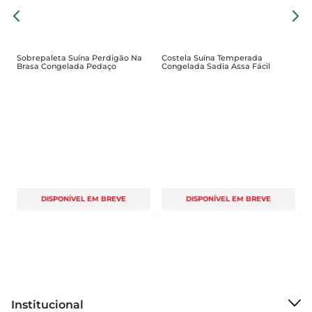
inesquecíveis ao redor da mesa.
F
P
Sobrepaleta Suína Perdigão Na
Costela Suína Temperada
Brasa Congelada Pedaço
Congelada Sadia Assa Fácil
DISPONÍVEL EM BREVE
DISPONÍVEL EM BREVE
Institucional