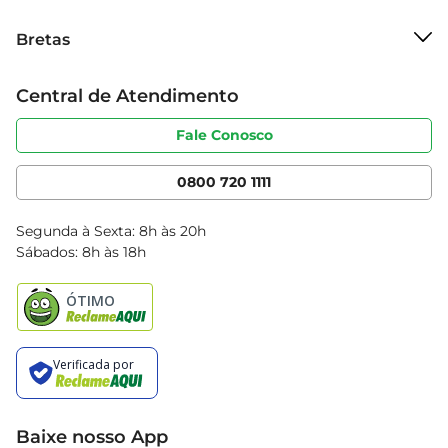
Sobre o Bretas
Bretas
Grupo Cencosud
Trabalhe conosco
Cartão Bretas
Central de Atendimento
Sobre privacidade
Produtos Bretas
Portal do fornecedor
Código de ética
Fale Conosco
Nossas Lojas
Serviços
Cencosud Media
App Bretas
0800 720 1111
Clube Bretas
Blog Bretas
Segunda à Sexta: 8h às 20h
Black Friday
Sábados: 8h às 18h
Natal
Baixe nosso App