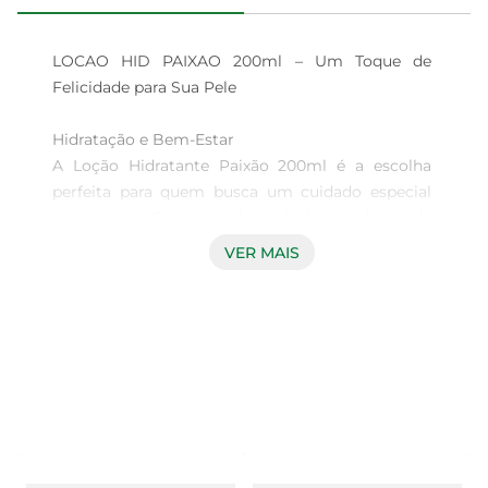
LOCAO HID PAIXAO 200ml – Um Toque de 
Felicidade para Sua Pele

Hidratação e Bem-Estar

A Loção Hidratante Paixão 200ml é a escolha 
perfeita para quem busca um cuidado especial 
com a pele. Com uma fórmula leve e de rápida 
absorção, proporciona uma hidratação profunda, 
VER MAIS
deixando a pele macia e suave ao toque. Ideal 
para o uso diário, essa loção é perfeita para 
manter a pele saudável e radiante, trazendo um 
toque de felicidade a cada aplicação.

Fragrância Envolvente

Com uma fragrância delicada e envolvente, a 
Loção Hidratante Paixão transforma o momento 
de cuidar da pele em uma experiência sensorial 