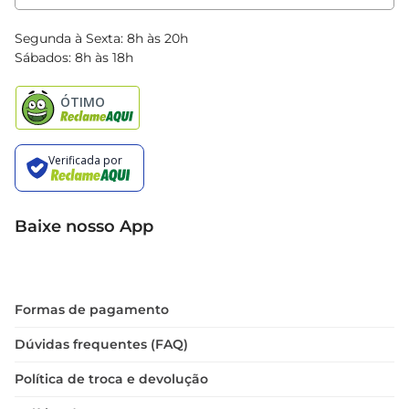
Clube Bretas
Blog Bretas
Segunda à Sexta: 8h às 20h
Black Friday
Sábados: 8h às 18h
Natal
Baixe nosso App
Formas de pagamento
Dúvidas frequentes (FAQ)
Política de troca e devolução