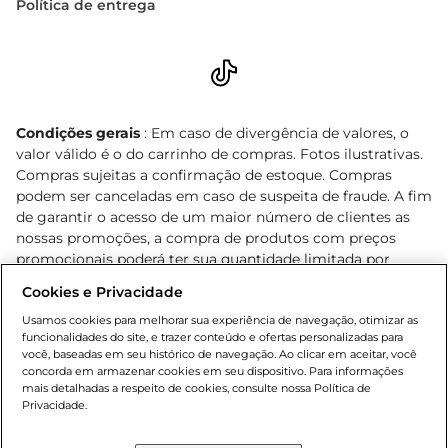
Política de entrega
Condições gerais
: Em caso de divergência de valores, o
valor válido é o do carrinho de compras. Fotos ilustrativas.
Compras sujeitas a confirmação de estoque. Compras
podem ser canceladas em caso de suspeita de fraude. A fim
de garantir o acesso de um maior número de clientes as
nossas promoções, a compra de produtos com preços
promocionais poderá ter sua quantidade limitada por
cliente. Os preços, ofertas e condições são exclusivos para
Cookies e Privacidade
o e-commerce e válidos durante o dia de hoje, podendo
sofrer alterações sem prévia notificação. Proibida a venda
Usamos cookies para melhorar sua experiência de navegação, otimizar as
funcionalidades do site, e trazer conteúdo e ofertas personalizadas para
de bebidas alcoólicas para menores de 18 anos, conforme
você, baseadas em seu histórico de navegação. Ao clicar em aceitar, você
Lei n.º 8069/90, art. 81, inciso II (Estatuto da Criança e do
concorda em armazenar cookies em seu dispositivo. Para informações
Adolescente). Preços e condições exclusivos para o
mais detalhadas a respeito de cookies, consulte nossa Política de
, podendo sofrer alterações sem aviso
Privacidade.
www.bretas.com.br
prévio. O valor mínimo para as compras on-line é de R$