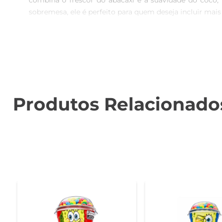
combina o frescor do abacaxi e a suavidade do coco,
sobremesa, ele é perfeito para quem deseja incluir mais 
Ingredientes que Fazem a Diferença  

Este iogurte é elaborado com ingredientes selecionados
explosão de sabor, enquanto a cremosidade do iogurte 
Benefícios para a Saúde  

O IOG Carolina é uma excelente fonte de probióticos, qu
Produtos Relacionado
a saúde dos ossos e dentes. Incorporar este iogurte na 
Sugestões de Consumo  

Experimente o IOG Carolina com Pedacinhos de Frutas 
base para sobremesas criativas. Sua versatilidade permi
Informações Nutricionais  

Cada porção de 100g oferece uma combinação equilibrad
embalagem para entender como este produto pode se en