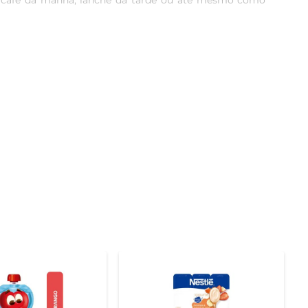
 o café da manhã, lanche da tarde ou até mesmo como 
 pedacinhos de frutas torna cada colher uma verdadeira 
em aprecia um lanche que une sabor e nutrição.

unológico. Além disso, é rico em cálcio, essencial para 
dável, ajudando a manter a energia ao longo do dia.

s, misturado com granola ou até mesmo utilizado como 
do um toque especial nas suas refeições.

nte e saborosa. Verifique os detalhes nutricionais na 