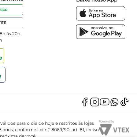
osco
1111
 8h às 20h
h
álidos para o dia de hoje e restritos às lojas
anos, conforme Lei n.º 8069/90, art. 81, inciso
s próxima de você.