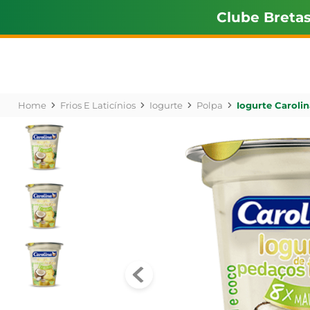
Clube Breta
Frios E Laticínios
Iogurte
Polpa
Iogurte Caroli