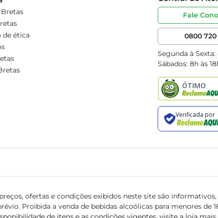
 Bretas
Fale Con
retas
 de ética
0800 720 
os
Segunda à Sexta:
etas
Sábados: 8h às 18
Bretas
reços, ofertas e condições exibidos neste site são informativos, v
révio. Proibida a venda de bebidas alcoólicas para menores de 18 
isponibilidade de itens e as condições vigentes, visite a loja mai