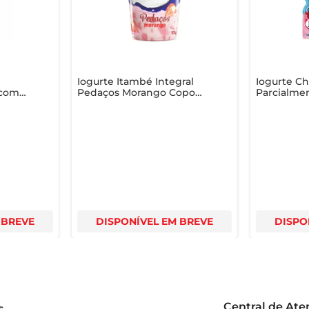
Iogurte Itambé Integral
Iogurte C
 com
Pedaços Morango Copo
Parcialme
100g
Morango S
 BREVE
DISPONÍVEL EM BREVE
DISPO
Central de At
s