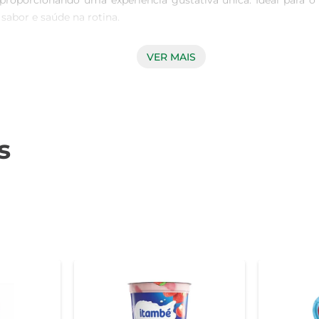
 proporcionando uma experiência gustativa única. Ideal para
sabor e saúde na rotina.

VER MAIS
, garantindo qualidade e um sabor irresistível. A presença de
proporciona uma textura agradável. É uma escolha ideal para qu
e auxiliam na saúde intestinal e no fortalecimento do sistema im
s
sua alimentação pode contribuir para uma dieta equilibrada e sau
em diversas combinações. Ele pode ser adicionado a smoothie
te que você o aproveite de diferentes maneiras, sempre garantin
a de nutrientes, ideal para quem busca uma alimentação conscie
caixar na sua dieta.