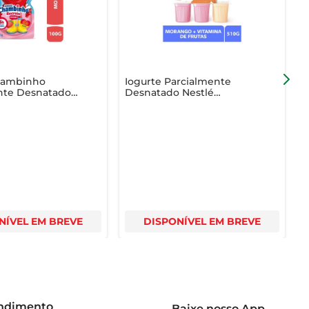
hambinho
Iogurte Parcialmente
I
nte Desnatado
Desnatado Nestlé
L
queeze 100g
Morango + Vitamina de
1
Frutas 510g com 6
Unidades
NÍVEL EM BREVE
DISPONÍVEL EM BREVE
endimento
Baixe nosso App