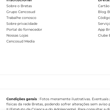
Sobre o Bretas
Cartão
Grupo Cencosud
Blog B
Trabalhe conosco
Código
Sobre privacidade
Serviç
Portal do fornecedor
App Br
Nossas Lojas
Clube 
Cencosud Media
Condições gerais
: Fotos meramente ilustrativas. Eventuais p
físicas da rede Bretas, podendo sofrer alterações sem aviso p
II (Estatuto da Criança e do Adolescente). Para consultar a d