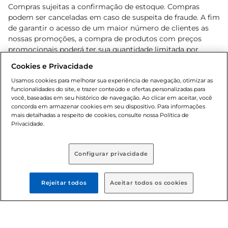
Compras sujeitas a confirmação de estoque. Compras
podem ser canceladas em caso de suspeita de fraude. A fim
de garantir o acesso de um maior número de clientes as
nossas promoções, a compra de produtos com preços
promocionais poderá ter sua quantidade limitada por
cliente. Os preços, ofertas e condições são exclusivos para
Cookies e Privacidade
o e-commerce e válidos durante o dia de hoje, podendo
sofrer alterações sem prévia notificação. Proibida a venda
Usamos cookies para melhorar sua experiência de navegação, otimizar as
funcionalidades do site, e trazer conteúdo e ofertas personalizadas para
de bebidas alcoólicas para menores de 18 anos, conforme
você, baseadas em seu histórico de navegação. Ao clicar em aceitar, você
Lei n.º 8069/90, art. 81, inciso II (Estatuto da Criança e do
concorda em armazenar cookies em seu dispositivo. Para informações
Adolescente). Preços e condições exclusivos para o
mais detalhadas a respeito de cookies, consulte nossa Política de
, podendo sofrer alterações sem aviso
Privacidade.
www.bretas.com.br
prévio. O valor mínimo para as compras on-line é de R$
80,00.
Configurar privacidade
© 2025 Copyright. Todos os direitos
reservados Bretas.
Rejeitar todos
Aceitar todos os cookies
Cencosud Brasil Comercial SA.CNPJ sob n°
39.346.861/0350-38 . Sediada na Av. das Nações Unidas,