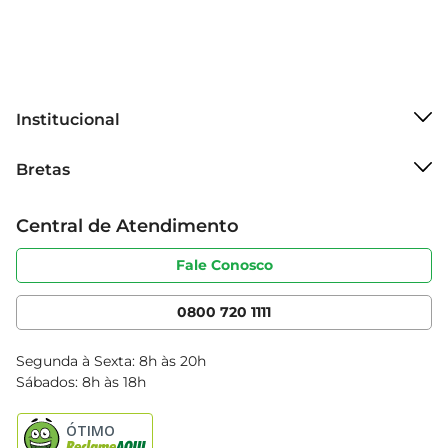
Institucional
Sobre o Bretas
Bretas
Grupo Cencosud
Trabalhe conosco
Cartão Bretas
Central de Atendimento
Sobre privacidade
Produtos Bretas
Portal do fornecedor
Código de ética
Fale Conosco
Nossas Lojas
Serviços
Cencosud Media
App Bretas
0800 720 1111
Clube Bretas
Blog Bretas
Segunda à Sexta: 8h às 20h
Black Friday
Sábados: 8h às 18h
Natal