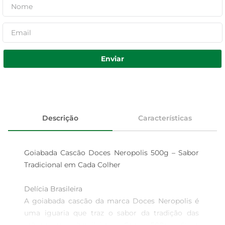
Enviar
Descrição
Características
Goiabada Cascão Doces Neropolis 500g – Sabor 
Tradicional em Cada Colher

Delícia Brasileira  

A goiabada cascão da marca Doces Neropolis é 
uma iguaria que traz o sabor da tradição das 