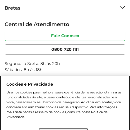
Sobre o Bretas
Aprecie cada momento  

Bretas
Grupo Cencosud
Desfrute da goiabada cascão como uma 
Trabalhe conosco
alternativa de lanche saudável e saboroso. Seja 
Cartão Bretas
Central de Atendimento
Sobre privacidade
no café da manhã, no lanche da tarde, ou na 
Produtos Bretas
Portal do fornecedor
sobremesa, este doce é uma forma de adoçar o 
Código de ética
Fale Conosco
Nossas Lojas
seu dia de maneira autêntica e recheada de sabor. 
Serviços
Cencosud Media
Sinta a tradição e a qualidade dos Doces 
App Bretas
0800 720 1111
Neropolis a cada colherada!
Clube Bretas
Blog Bretas
Segunda à Sexta: 8h às 20h
Black Friday
Sábados: 8h às 18h
Natal
Cookies e Privacidade
Usamos cookies para melhorar sua experiência de navegação, otimizar as
funcionalidades do site, e trazer conteúdo e ofertas personalizadas para
você, baseadas em seu histórico de navegação. Ao clicar em aceitar, você
concorda em armazenar cookies em seu dispositivo. Para informações
mais detalhadas a respeito de cookies, consulte nossa Política de
Privacidade.
Baixe nosso App