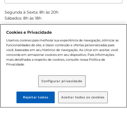
Clube Bretas
Blog Bretas
Segunda à Sexta: 8h às 20h
Black Friday
Sábados: 8h às 18h
Natal
Cookies e Privacidade
Usamos cookies para melhorar sua experiência de navegação, otimizar as
funcionalidades do site, e trazer conteúdo e ofertas personalizadas para
você, baseadas em seu histórico de navegação. Ao clicar em aceitar, você
concorda em armazenar cookies em seu dispositivo. Para informações
mais detalhadas a respeito de cookies, consulte nossa Política de
Privacidade.
Baixe nosso App
Configurar privacidade
Formas de pagamento
Rejeitar todos
Aceitar todos os cookies
Dúvidas frequentes (FAQ)
Política de troca e devolução