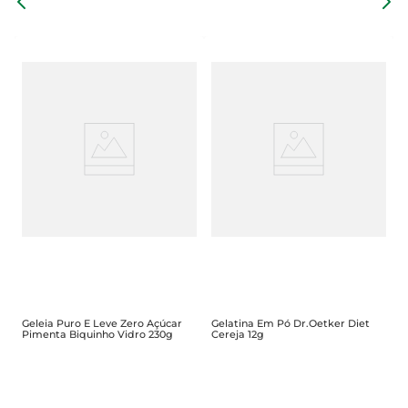
G
F
Geleia Puro E Leve Zero Açúcar
Gelatina Em Pó Dr.Oetker Diet
Pimenta Biquinho Vidro 230g
Cereja 12g