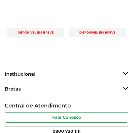
DISPONÍVEL EM BREVE
DISPONÍVEL EM BREVE
Institucional
Sobre o Bretas
Bretas
Grupo Cencosud
Trabalhe conosco
Cartão Bretas
Central de Atendimento
Sobre privacidade
Produtos Bretas
Portal do fornecedor
Código de ética
Fale Conosco
Nossas Lojas
Serviços
Cencosud Media
App Bretas
0800 720 1111