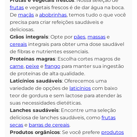
Frutas e vegetais frescos
: Nossa seleção de
frutas
e vegetais frescos é de dar água na boca.
De
maçãs
a
abobrinhas
, temos tudo o que você
precisa para criar refeições saudáveis e
deliciosas.
Grãos integrais
: Opte por
pães
,
massas
e
cereais
integrais para obter uma dose saudável
de fibras e nutrientes essenciais.
Proteínas magras
: Escolha cortes magros de
carne
,
peixe
e
frango
para manter sua ingestão
de proteínas de alta qualidade.
Laticínios saudáveis
: Oferecemos uma
variedade de opções de
laticínios
com baixo
teor de gordura e sem lactose para atender às
suas necessidades dietéticas.
Lanches saudáveis
: Encontre uma seleção
deliciosa de lanches saudáveis, como
frutas
secas
e
barras de cereais
.
Produtos orgânicos
: Se você prefere
produtos