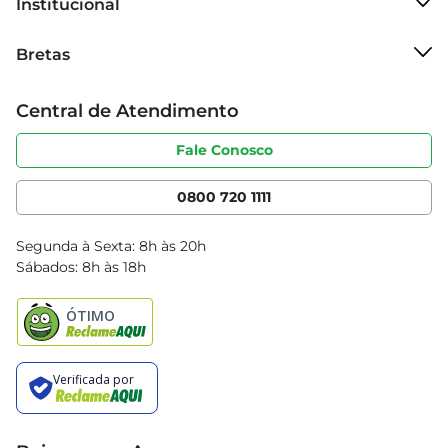
Institucional
Sobre o Bretas
Bretas
Grupo Cencosud
Trabalhe conosco
Cartão Bretas
Central de Atendimento
Sobre privacidade
Produtos Bretas
Portal do fornecedor
Código de ética
Fale Conosco
Nossas Lojas
Serviços
Cencosud Media
App Bretas
0800 720 1111
Clube Bretas
Blog Bretas
Segunda à Sexta: 8h às 20h
Black Friday
Sábados: 8h às 18h
Natal