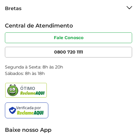
Sobre o Bretas
Bretas
Grupo Cencosud
Trabalhe conosco
Cartão Bretas
Central de Atendimento
Sobre privacidade
Produtos Bretas
Portal do fornecedor
Código de ética
Fale Conosco
Nossas Lojas
Serviços
Cencosud Media
App Bretas
0800 720 1111
Clube Bretas
Blog Bretas
Segunda à Sexta: 8h às 20h
Black Friday
Sábados: 8h às 18h
Natal
Baixe nosso App