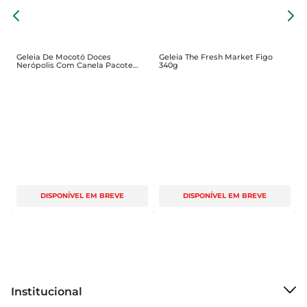
cardápio cotidiano.
G
3
Geleia De Mocotó Doces
Geleia The Fresh Market Figo
Nerópolis Com Canela Pacote
340g
400g
DISPONÍVEL EM BREVE
DISPONÍVEL EM BREVE
Institucional