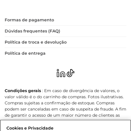
Formas de pagamento
Dúvidas frequentes (FAQ)
Política de troca e devolução
Política de entrega
Condições gerais
: Em caso de divergência de valores, o
valor válido é o do carrinho de compras. Fotos ilustrativas.
Compras sujeitas a confirmação de estoque. Compras
podem ser canceladas em caso de suspeita de fraude. A fim
de garantir o acesso de um maior número de clientes as
nossas promoções, a compra de produtos com preços
promocionais poderá ter sua quantidade limitada por
Cookies e Privacidade