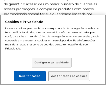
de garantir o acesso de um maior número de clientes as
nossas promoções, a compra de produtos com preços
promocionais poderá ter sua quantidade limitada por
cliente. Os preços, ofertas e condições são exclusivos para
Cookies e Privacidade
o e-commerce e válidos durante o dia de hoje, podendo
sofrer alterações sem prévia notificação. Proibida a venda
Usamos cookies para melhorar sua experiência de navegação, otimizar as
funcionalidades do site, e trazer conteúdo e ofertas personalizadas para
de bebidas alcoólicas para menores de 18 anos, conforme
você, baseadas em seu histórico de navegação. Ao clicar em aceitar, você
Lei n.º 8069/90, art. 81, inciso II (Estatuto da Criança e do
concorda em armazenar cookies em seu dispositivo. Para informações
Adolescente). Preços e condições exclusivos para o
mais detalhadas a respeito de cookies, consulte nossa Política de
, podendo sofrer alterações sem aviso
Privacidade.
www.bretas.com.br
prévio. O valor mínimo para as compras on-line é de R$
80,00.
Configurar privacidade
© 2025 Copyright. Todos os direitos
reservados Bretas.
Rejeitar todos
Aceitar todos os cookies
Cencosud Brasil Comercial SA.CNPJ sob n°
39.346.861/0350-38 . Sediada na Av. das Nações Unidas,
12.995, 21º andar, CEP: 04.578-000, Bairro Brooklin Paulista,