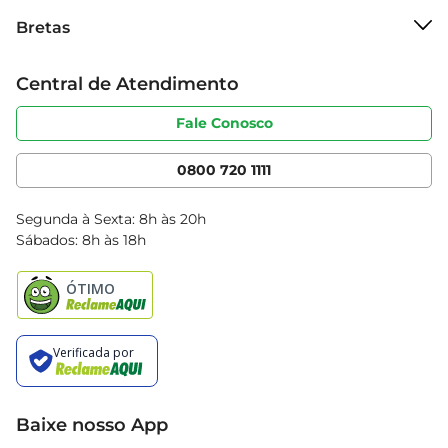
Sobre o Bretas
Bretas
Grupo Cencosud
Trabalhe conosco
Cartão Bretas
Central de Atendimento
Sobre privacidade
Produtos Bretas
Portal do fornecedor
Código de ética
Fale Conosco
Nossas Lojas
Serviços
Cencosud Media
App Bretas
0800 720 1111
Clube Bretas
Blog Bretas
Segunda à Sexta: 8h às 20h
Black Friday
Sábados: 8h às 18h
Natal
Baixe nosso App