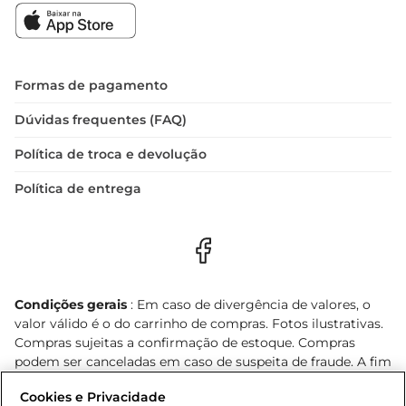
Formas de pagamento
Dúvidas frequentes (FAQ)
Política de troca e devolução
Política de entrega
Condições gerais
: Em caso de divergência de valores, o
valor válido é o do carrinho de compras. Fotos ilustrativas.
Compras sujeitas a confirmação de estoque. Compras
podem ser canceladas em caso de suspeita de fraude. A fim
de garantir o acesso de um maior número de clientes as
Cookies e Privacidade
nossas promoções, a compra de produtos com preços