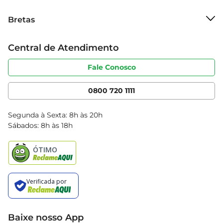
Sobre o Bretas
Bretas
Grupo Cencosud
Trabalhe conosco
Cartão Bretas
Central de Atendimento
Sobre privacidade
Produtos Bretas
Portal do fornecedor
Código de ética
Fale Conosco
Nossas Lojas
Serviços
Cencosud Media
App Bretas
0800 720 1111
Clube Bretas
Blog Bretas
Segunda à Sexta: 8h às 20h
Black Friday
Sábados: 8h às 18h
Natal
Baixe nosso App