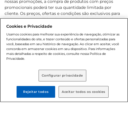
nossas promoções, a compra de produtos com preços
promocionais poderá ter sua quantidade limitada por
cliente. Os preços, ofertas e condições são exclusivos para
o e-commerce e válidos durante o dia de hoje, podendo
sofrer alterações sem prévia notificação. Proibida a venda
Cookies e Privacidade
de bebidas alcoólicas para menores de 18 anos, conforme
Usamos cookies para melhorar sua experiência de navegação, otimizar as
Lei n.º 8069/90, art. 81, inciso II (Estatuto da Criança e do
funcionalidades do site, e trazer conteúdo e ofertas personalizadas para
Adolescente). Preços e condições exclusivos para o
você, baseadas em seu histórico de navegação. Ao clicar em aceitar, você
concorda em armazenar cookies em seu dispositivo. Para informações
, podendo sofrer alterações sem aviso
www.bretas.com.br
mais detalhadas a respeito de cookies, consulte nossa Política de
prévio. O valor mínimo para as compras on-line é de R$
Privacidade.
80,00.
Configurar privacidade
© 2025 Copyright. Todos os direitos
reservados Bretas.
Rejeitar todos
Aceitar todos os cookies
Cencosud Brasil Comercial SA.CNPJ sob n°
39.346.861/0350-38 . Sediada na Av. das Nações Unidas,
12.995, 21º andar, CEP: 04.578-000, Bairro Brooklin Paulista,