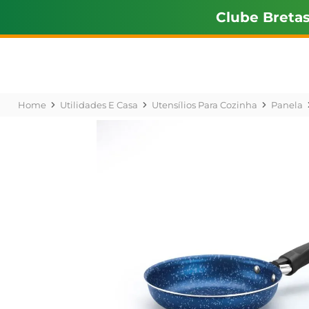
Clube Breta
Utilidades E Casa
Utensílios Para Cozinha
Panela