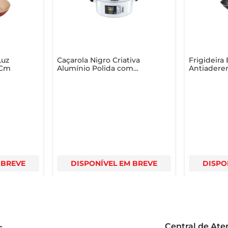
Luz
Caçarola Nigro Criativa
Frigideira
8Cm
Alumínio Polida com
Antiadere
Tampa 22cm 3.8l
Preta 24c
 BREVE
DISPONÍVEL EM BREVE
DISPO
Central de At
s