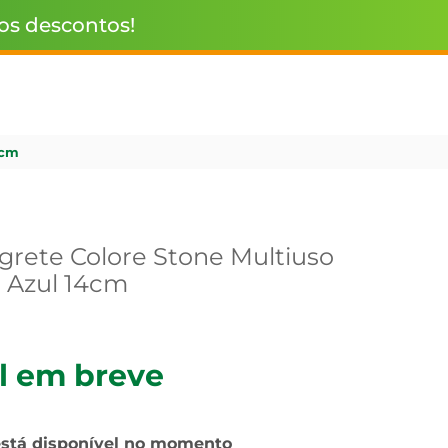
 os descontos!
4cm
egrete Colore Stone Multiuso
 Azul 14cm
l em breve
está disponível no momento