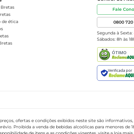
 Bretas
Fale Con
retas
 de ética
0800 720 
os
Segunda à Sexta:
etas
Sábados: 8h às 18
Bretas
reços, ofertas e condições exibidos neste site são informativos, v
révio. Proibida a venda de bebidas alcoólicas para menores de 18 
isponibilidade de itens e as condições vigentes, visite a loja mai