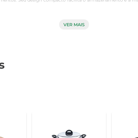
mentos. Seu design compacto facilita o armazenamento e a ma
VER MAIS
alidade, a frigideira garante que os alimentos não grudem, fa
ntação mais leve, mas também proporciona uma experiência de 
esmo após várias utilizações.

s
rciona uma pegada segura e confortável, evitando acidentes 
to de cozinhar mais prazeroso. É uma opção ideal para quem 
edade de receitas, desde pratos simples até criações mais elabo
gás. É uma ferramenta indispensável para quem deseja inovar na 