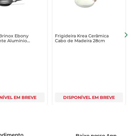
 Brinox Ebony
Frigideira Krea Cerâmica
F
nte Alumínio
Cabo de Madeira 28cm
m
NÍVEL EM BREVE
DISPONÍVEL EM BREVE
endimento
Baixe nosso App