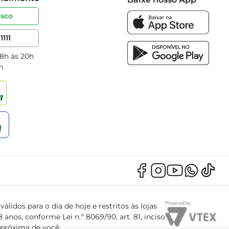
osco
1111
 8h às 20h
h
álidos para o dia de hoje e restritos às lojas
anos, conforme Lei n.º 8069/90, art. 81, inciso
s próxima de você.