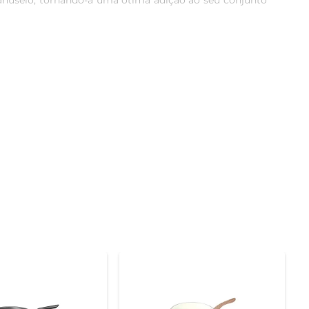
nuseio, tornando-a uma ótima adição ao seu conjunto 
cilitando a limpeza e permitindo que você cozinhe com 
cozimento mais agradável. A durabilidade do material 
durante o manuseio. Além disso, sua construção leve 
está começando a cozinhar ou para aqueles que buscam 
radas. Sua versatilidade permite que você a utilize em 
cozinha sem complicações.
