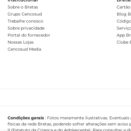
Sobre o Bretas
Cartão
Grupo Cencosud
Blog B
Trabalhe conosco
Código
Sobre privacidade
Serviç
Portal do fornecedor
App Br
Nossas Lojas
Clube 
Cencosud Media
Condições gerais
: Fotos meramente ilustrativas. Eventuais p
físicas da rede Bretas, podendo sofrer alterações sem aviso p
II (Estatuto da Criança e do Adolescente). Para consultar a d