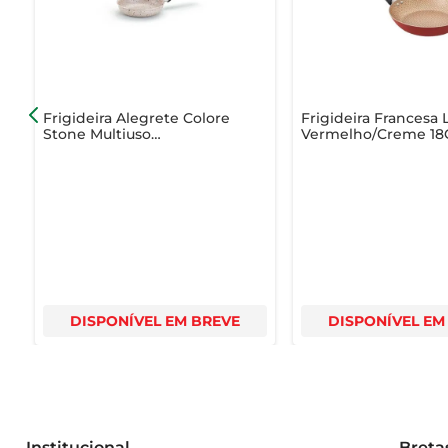
- Material: Antiaderente  

- Cabo: Ergonômico e resistente  

- Compatível com fogões elétricos e a gás
Frigideira Alegrete Colore
Frigideira Francesa 
Stone Multiuso
Vermelho/Creme 1
Antiaderente Bege 14cm
DISPONÍVEL EM BREVE
DISPONÍVEL EM
Institucional
Breta