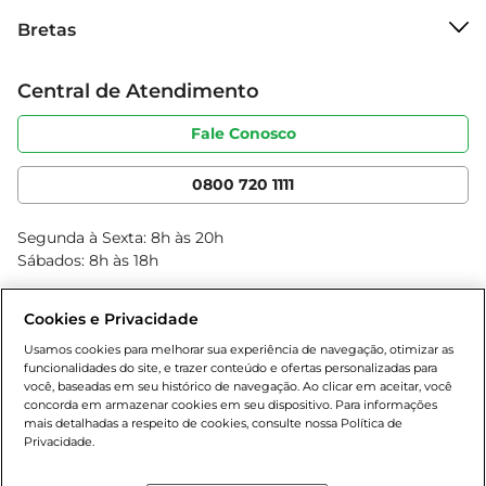
Sobre o Bretas
Bretas
Grupo Cencosud
Informações adicionais  

Trabalhe conosco
O File Mignon Suíno Seara é vendido por quilo, 
Cartão Bretas
Central de Atendimento
Sobre privacidade
permitindo que você compre a quantidade ideal 
Produtos Bretas
Portal do fornecedor
para suas necessidades. Aproveite para adicionar 
Código de ética
Fale Conosco
Nossas Lojas
esse corte saboroso à sua lista de compras e 
Serviços
Cencosud Media
transforme suas refeições em momentos 
App Bretas
0800 720 1111
especiais.
Clube Bretas
Blog Bretas
Segunda à Sexta: 8h às 20h
Black Friday
Sábados: 8h às 18h
Natal
Cookies e Privacidade
Usamos cookies para melhorar sua experiência de navegação, otimizar as
funcionalidades do site, e trazer conteúdo e ofertas personalizadas para
você, baseadas em seu histórico de navegação. Ao clicar em aceitar, você
concorda em armazenar cookies em seu dispositivo. Para informações
mais detalhadas a respeito de cookies, consulte nossa Política de
Privacidade.
Baixe nosso App