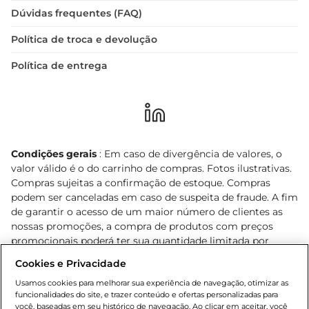
Dúvidas frequentes (FAQ)
Política de troca e devolução
Política de entrega
Condições gerais
: Em caso de divergência de valores, o
valor válido é o do carrinho de compras. Fotos ilustrativas.
Compras sujeitas a confirmação de estoque. Compras
podem ser canceladas em caso de suspeita de fraude. A fim
de garantir o acesso de um maior número de clientes as
nossas promoções, a compra de produtos com preços
promocionais poderá ter sua quantidade limitada por
cliente. Os preços, ofertas e condições são exclusivos para
Cookies e Privacidade
o e-commerce e válidos durante o dia de hoje, podendo
sofrer alterações sem prévia notificação. Proibida a venda
Usamos cookies para melhorar sua experiência de navegação, otimizar as
funcionalidades do site, e trazer conteúdo e ofertas personalizadas para
de bebidas alcoólicas para menores de 18 anos, conforme
você, baseadas em seu histórico de navegação. Ao clicar em aceitar, você