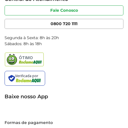
Sobre privacidade
Produtos Bretas
Portal do fornecedor
Código de ética
Fale Conosco
Nossas Lojas
Serviços
Cencosud Media
App Bretas
0800 720 1111
Clube Bretas
Blog Bretas
Segunda à Sexta: 8h às 20h
Black Friday
Sábados: 8h às 18h
Natal
Baixe nosso App
Formas de pagamento