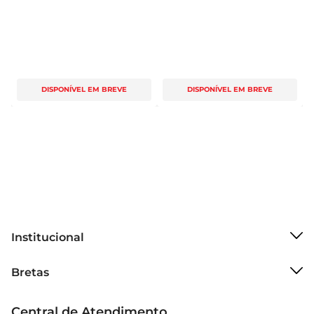
DISPONÍVEL EM BREVE
DISPONÍVEL EM BREVE
Institucional
Sobre o Bretas
Bretas
Grupo Cencosud
Trabalhe conosco
Cartão Bretas
Central de Atendimento