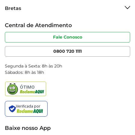
Sobre o Bretas
tornando-o uma escolha inteligente para quem 
Bretas
Grupo Cencosud
busca um estilo de vida equilibrado.
Trabalhe conosco
Cartão Bretas
Central de Atendimento
Sobre privacidade
Produtos Bretas
Portal do fornecedor
Código de ética
Fale Conosco
Nossas Lojas
Serviços
Cencosud Media
App Bretas
0800 720 1111
Clube Bretas
Blog Bretas
Segunda à Sexta: 8h às 20h
Black Friday
Sábados: 8h às 18h
Natal
Baixe nosso App