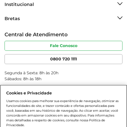
Recomendações de Uso  

Institucional
Para aproveitar ao máximo o sabor do Embutido 
Sobre o Bretas
Filé M Sadia Mignoneto CZFAT, recomenda-se 
Bretas
Grupo Cencosud
fatiá-lo na hora de servir, garantindo frescor e 
Trabalhe conosco
qualidade. Combine com pães artesanais, queijos 
Cartão Bretas
Central de Atendimento
Sobre privacidade
e frutas para uma experiência de degustação 
Produtos Bretas
Portal do fornecedor
completa. Além disso, é uma excelente opção 
Código de ética
Fale Conosco
Nossas Lojas
para festas e reuniões, proporcionando 
Serviços
Cencosud Media
praticidade e sabor aos seus convidados.
App Bretas
0800 720 1111
Clube Bretas
Blog Bretas
Segunda à Sexta: 8h às 20h
Black Friday
Sábados: 8h às 18h
Natal
Cookies e Privacidade
Usamos cookies para melhorar sua experiência de navegação, otimizar as
funcionalidades do site, e trazer conteúdo e ofertas personalizadas para
você, baseadas em seu histórico de navegação. Ao clicar em aceitar, você
concorda em armazenar cookies em seu dispositivo. Para informações
mais detalhadas a respeito de cookies, consulte nossa Política de
Privacidade.