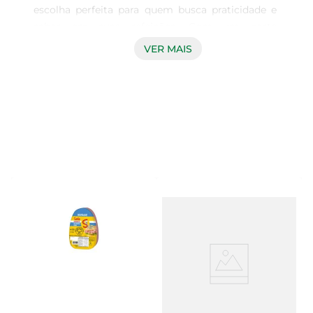
escolha perfeita para quem busca praticidade e 
sabor em suas refeições. Com um corte 
selecionado e um tempero especial, esse 
VER MAIS
embutido é ideal para compor lanches, aperitivos 
ou até mesmo pratos principais. Sua textura 
macia e suculenta proporciona uma experiência 
gastronômica que agrada a todos os paladares.

Qualidade que Você Pode Confiar  

Produzido pela Sadia, uma marca reconhecida 
pela excelência em produtos alimentícios, o Filé 
Mignoneto CZFAT é elaborado com rigorosos 
padrões de qualidade. Cada peça é 
cuidadosamente selecionada, garantindo que 
você leve para sua mesa um produto fresco e 
saboroso. A marca é sinônimo de confiança e 
tradição, oferecendo alimentos que fazem parte 
da história da culinária brasileira.
