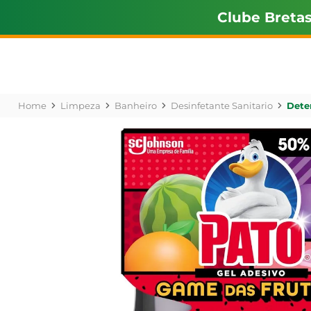
Clube Breta
Limpeza
Banheiro
Desinfetante Sanitario
Dete