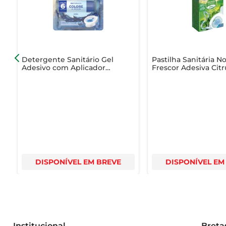
Detergente Sanitário Gel
Pastilha Sanitária N
Adesivo com Aplicador
Frescor Adesiva Citr
Pato Colore a Água
com 3 Unidades
Azul38g
DISPONÍVEL EM BREVE
DISPONÍVEL EM
Institucional
Breta