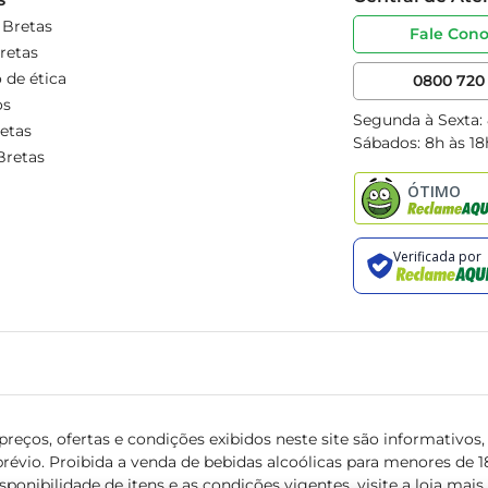
 Bretas
Fale Con
retas
 de ética
0800 720 
os
Segunda à Sexta:
etas
Sábados: 8h às 18
Bretas
reços, ofertas e condições exibidos neste site são informativos, v
révio. Proibida a venda de bebidas alcoólicas para menores de 18 
isponibilidade de itens e as condições vigentes, visite a loja mai