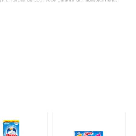
s unidades de 38g, você garante um abastecimento 
ermitindo que o produto atue de forma mais eficaz nas 
 A praticidade na utilização torna a limpeza uma tarefa 
 a eliminar odores indesejados, deixando seu banheiro 
tornando-a mais agradável.

rra, facilitando a aplicação em superfícies verticais e 
 manusear, tornando o processo de limpeza ainda mais 