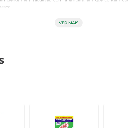
um ambiente mais saudável. Com a embalagem que contém dua
esco.

VER MAIS
s e rápida. Sua textura em gel adere melhor às superfícies, p
Basta aplicar o gel, deixar agir por alguns minutos e enxaguar.
s
io Gel Pato também proporciona um aroma agradável, que ajuda
 fragrância transforma a experiência de cuidar do seu espaço, 
sas aplicações. O formato em gel garante que o produto não esco
ente. Com um design prático, o produto é fácil de armazenar e