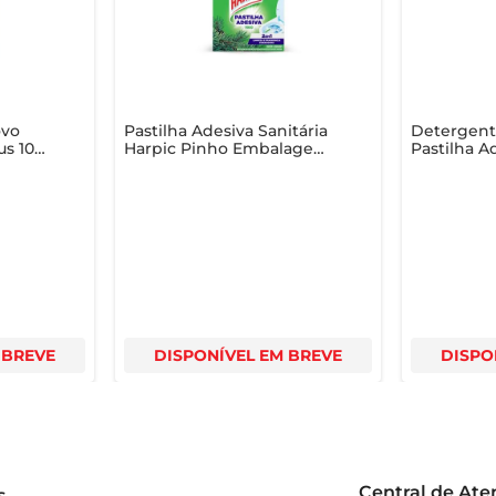
ovo
Pastilha Adesiva Sanitária
Detergente
us 10g
Harpic Pinho Embalagem
Pastilha A
Econômica com 5
Fresh com
unidades
Oferta Esp
 BREVE
DISPONÍVEL EM BREVE
DISPO
Central de At
s