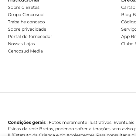
Sobre o Bretas
Cartão
Grupo Cencosud
Blog B
Trabalhe conosco
Código
Sobre privacidade
Serviç
Portal do fornecedor
App Br
Nossas Lojas
Clube 
Cencosud Media
Condições gerais
: Fotos meramente ilustrativas. Eventuais p
físicas da rede Bretas, podendo sofrer alterações sem aviso p
II (Estatuto da Criança e do Adolescente). Para consultar a d