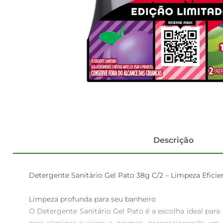
Descrição
Detergente Sanitário Gel Pato 38g C/2 – Limpeza Eficient
Limpeza profunda para seu banheiro  

O Detergente Sanitário Gel Pato é a escolha ideal par