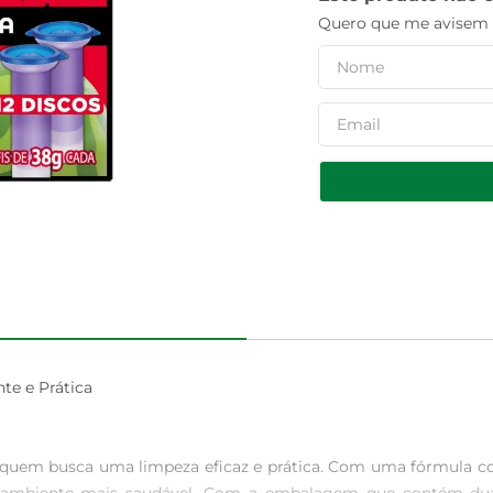
Quero que me avisem q
e e Prática

a quem busca uma limpeza eficaz e prática. Com uma fórmula c