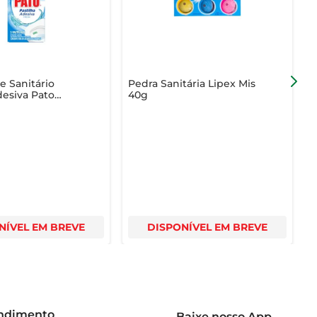
 Sanitário
Pedra Sanitária Lipex Mis
D
desiva Pato
40g
P
 3 Unidades
I
ecial
NÍVEL EM BREVE
DISPONÍVEL EM BREVE
endimento
Baixe nosso App