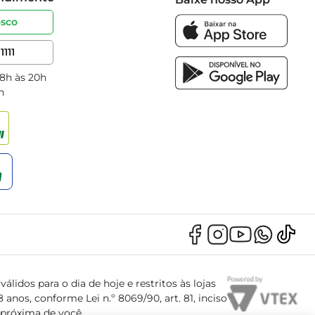
osco
1111
 8h às 20h
h
álidos para o dia de hoje e restritos às lojas
anos, conforme Lei n.º 8069/90, art. 81, inciso
s próxima de você.