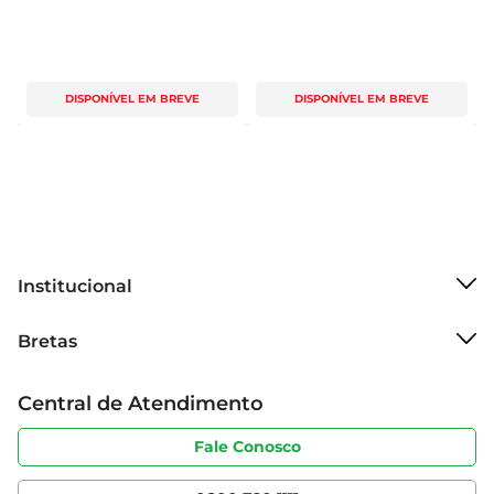
DISPONÍVEL EM BREVE
DISPONÍVEL EM BREVE
Institucional
Sobre o Bretas
Bretas
Grupo Cencosud
Trabalhe conosco
Cartão Bretas
Central de Atendimento
Sobre privacidade
Produtos Bretas
Portal do fornecedor
Código de ética
Fale Conosco
Nossas Lojas
Serviços
Cencosud Media
App Bretas