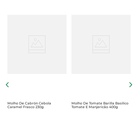
M
Molho De Cabrón Cebola
Molho De Tomate Barilla Basilico
Caramel Frasco 230g
Tomate E Manjericão 400g