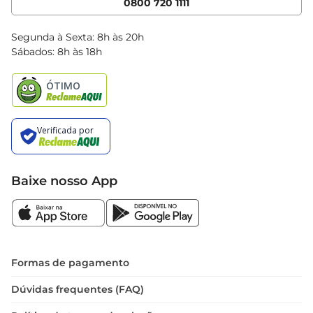
0800 720 1111
Clube Bretas
Blog Bretas
Segunda à Sexta: 8h às 20h
Black Friday
Sábados: 8h às 18h
Natal
Baixe nosso App
Formas de pagamento
Dúvidas frequentes (FAQ)