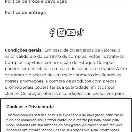
Política de troca e devolução
Política de entrega
Condições gerais
: Em caso de divergência de valores, o
valor válido é o do carrinho de compras. Fotos ilustrativas.
Compras sujeitas a confirmação de estoque. Compras
podem ser canceladas em caso de suspeita de fraude. A fim
de garantir o acesso de um maior número de clientes as
nossas promoções, a compra de produtos com preços
promocionais poderá ter sua quantidade limitada por
cliente. Os preços, ofertas e condições são exclusivos para
o e-commerce e válidos durante o dia de hoje, podendo
sofrer alterações sem prévia notificação. Proibida a venda
Cookies e Privacidade
de bebidas alcoólicas para menores de 18 anos, conforme
Usamos cookies para melhorar sua experiência de navegação, otimizar as
Lei n.º 8069/90, art. 81, inciso II (Estatuto da Criança e do
funcionalidades do site, e trazer conteúdo e ofertas personalizadas para
Adolescente). Preços e condições exclusivos para o
você, baseadas em seu histórico de navegação. Ao clicar em aceitar, você
concorda em armazenar cookies em seu dispositivo. Para informações
, podendo sofrer alterações sem aviso
www.bretas.com.br