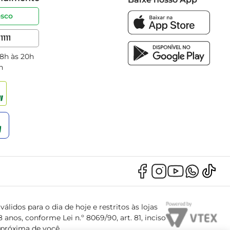
osco
1111
 8h às 20h
h
álidos para o dia de hoje e restritos às lojas
anos, conforme Lei n.º 8069/90, art. 81, inciso
s próxima de você.