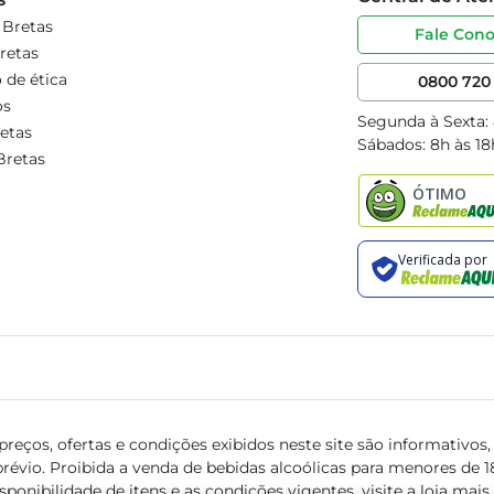
 Bretas
Fale Con
retas
 de ética
0800 720 
os
Segunda à Sexta:
etas
Sábados: 8h às 18
Bretas
reços, ofertas e condições exibidos neste site são informativos, v
révio. Proibida a venda de bebidas alcoólicas para menores de 18 
isponibilidade de itens e as condições vigentes, visite a loja mai