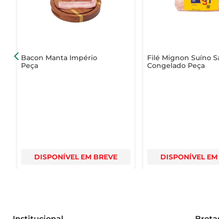
Informações adicionais  

A Costela Suína Seara Churrasco Temperada está dispo
1 kg, é ideal para servir várias pessoas, tornando-se um
Bacon Manta Império
Filé Mignon Suíno S
Peça
Congelado Peça
DISPONÍVEL EM BREVE
DISPONÍVEL EM
Institucional
Breta