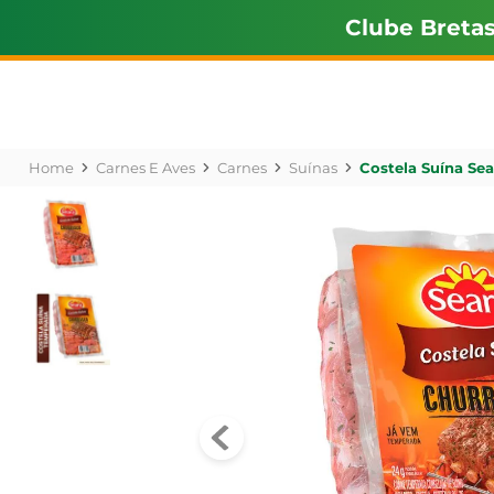
Clube Breta
Carnes E Aves
Carnes
Suínas
Costela Suína Se