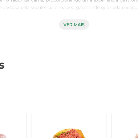
çar o sabor da carne, proporcionando uma experiência gastron
a se destaca pela suculência e maciez, garantindo que cada pedaço
VER MAIS
s, e a Costela Suína Churrasco Temperada não é exceção. Prove
to fresco e saboroso. O processo de temperação é feito de for
ia do alimento. Assim, você pode preparar um prato delicioso 
s
na Seara também pode ser utilizada em diversas receitas. Sej
 permitindo que você explore sua criatividade na cozinha. Exp
r.

saborosa, recomenda-se deixá-la marinar por algumas horas ante
ar, mantenha a temperatura média para que a carne cozinhe de 
ja bem dourada por fora e suculenta por dentro.
