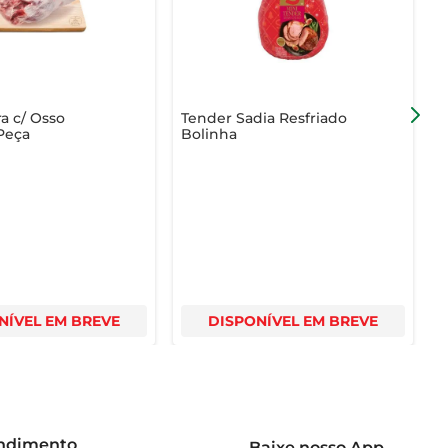
bor e da textura da carne. Com um peso aproximado de 
ra c/ Osso
Tender Sadia Resfriado
B
Peça
Bolinha
S
NÍVEL EM BREVE
DISPONÍVEL EM BREVE
endimento
Baixe nosso App