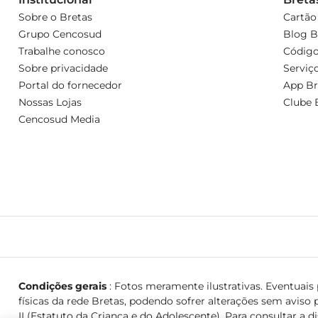
Sobre o Bretas
Cartão
Grupo Cencosud
Blog B
Trabalhe conosco
Código
Sobre privacidade
Serviç
Portal do fornecedor
App Br
Nossas Lojas
Clube 
Cencosud Media
Condições gerais
: Fotos meramente ilustrativas. Eventuais p
físicas da rede Bretas, podendo sofrer alterações sem aviso p
II (Estatuto da Criança e do Adolescente). Para consultar a d