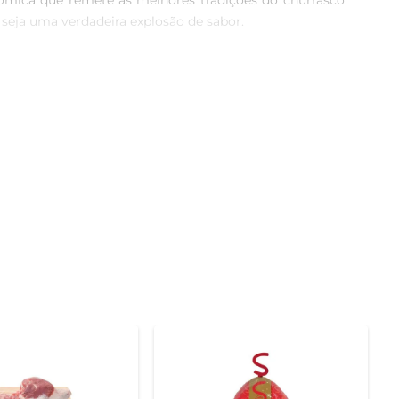
ômica que remete às melhores tradições do churrasco 
 seja uma verdadeira explosão de sabor.

niente de suínos selecionados, a carne é tratada com 
ma a preservar as características naturais da carne, 
com a confiança de estar utilizando um produto de alta 
a assada no forno, cozida ou até mesmo desfiada para 
erimente acompanhá-la com farofa, saladas ou até mesmo 
s do preparo. Isso ajuda a intensificar os sabores do 
maneira uniforme, evitando que fique seca. O tempo de 