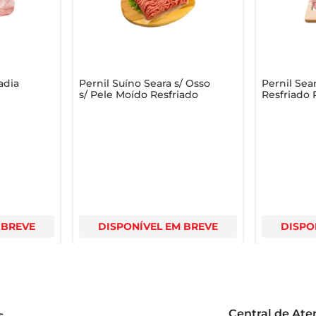
nível em embalagem a vácuo, o que garante a preservação do sa
a opção prática e saborosa para suas confraternizações.
adia
Pernil Suíno Seara s/ Osso
Pernil Sea
s/ Pele Moído Resfriado
Resfriado 
 BREVE
DISPONÍVEL EM BREVE
DISPO
Central de At
s