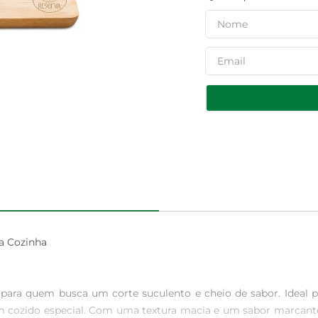
 Cozinha

ara quem busca um corte suculento e cheio de sabor. Ideal pa
m cozido especial. Com uma textura macia e um sabor marcante,