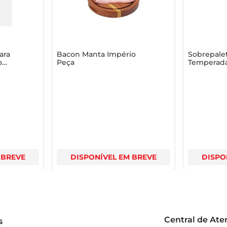
nham um novo ar, unindo praticidade e sabor em um único pro
ara
Bacon Manta Império
Sobrepalet
o
Peça
Temperada
Osso
 BREVE
DISPONÍVEL EM BREVE
DISPO
Central de At
s