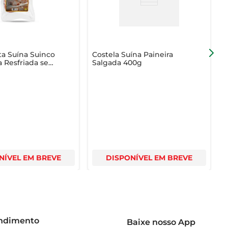
duto. Aproveite para experimentar e surpreender sua 
a Suína Suinco
Costela Suína Paineira
P
 Resfriada sem
Salgada 400g
NÍVEL EM BREVE
DISPONÍVEL EM BREVE
endimento
Baixe nosso App