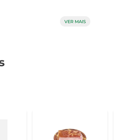
VER MAIS
pode ser utilizado em diversas preparações. Desde um simples
se adapta a diferentes estilos de culinária. Experimente t
s
garantindo um produto de alta qualidade. O processo de r
co e uma textura ideal. Ao escolher este corte, você está optan
a, recomenda-se temperá-la com sal, pimenta e ervas de sua 
a mais suculenta. Cozinhe em fogo médio para garantir que o in