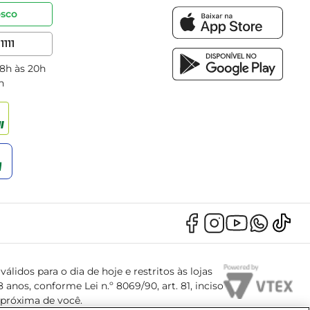
osco
1111
 8h às 20h
h
álidos para o dia de hoje e restritos às lojas
anos, conforme Lei n.º 8069/90, art. 81, inciso
s próxima de você.