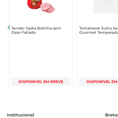
- Peso: Kg (especificar o peso desejado)  

Com a Copa Lombo Suína Resfriada, suas refeições ga
família e amigos com pratos incríveis!
Tender Sadia Bolinha sem
Tomahawk Suíno Se
Osso Fatiado
Gourmet Temperad
Pedaço
DISPONÍVEL EM BREVE
DISPONÍVEL EM
Institucional
Breta