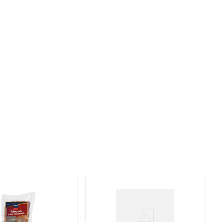
 lombo assado com ervas até um prato mais elaborado, 
ambém em receitas de sanduíches ou acompanhada de 
esfriamento mantém a carne fresca e preserva suas 
do por um produto que respeita os padrões de qualidade 
preferência antes do cozimento. O uso de marinadas 
terior fique bem cozido, mas sem perder a umidade.
