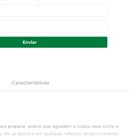
Enviar
Características
ra preparar pratos que agradam a todos, esse corte é 
 ele se destaca em qualquer refeição, proporcionando 