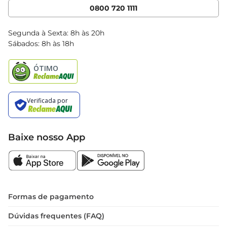
Cencosud Media
App Bretas
0800 720 1111
Clube Bretas
Blog Bretas
Segunda à Sexta: 8h às 20h
Black Friday
Sábados: 8h às 18h
Natal
Baixe nosso App
Formas de pagamento
Dúvidas frequentes (FAQ)