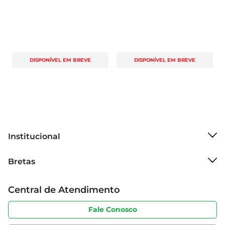
DISPONÍVEL EM BREVE
DISPONÍVEL EM BREVE
Institucional
Sobre o Bretas
Bretas
Grupo Cencosud
Trabalhe conosco
Cartão Bretas
Central de Atendimento
Sobre privacidade
Produtos Bretas
Portal do fornecedor
Código de ética
Fale Conosco
Nossas Lojas
Serviços