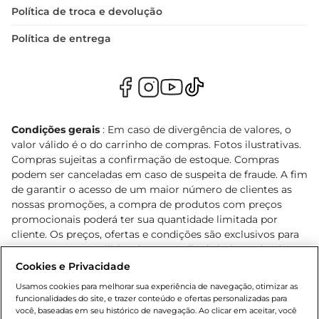
Política de troca e devolução
Política de entrega
Condições gerais
: Em caso de divergência de valores, o
valor válido é o do carrinho de compras. Fotos ilustrativas.
Compras sujeitas a confirmação de estoque. Compras
podem ser canceladas em caso de suspeita de fraude. A fim
de garantir o acesso de um maior número de clientes as
nossas promoções, a compra de produtos com preços
promocionais poderá ter sua quantidade limitada por
cliente. Os preços, ofertas e condições são exclusivos para
o e-commerce e válidos durante o dia de hoje, podendo
sofrer alterações sem prévia notificação. Proibida a venda
Cookies e Privacidade
de bebidas alcoólicas para menores de 18 anos, conforme
Usamos cookies para melhorar sua experiência de navegação, otimizar as
Lei n.º 8069/90, art. 81, inciso II (Estatuto da Criança e do
funcionalidades do site, e trazer conteúdo e ofertas personalizadas para
Adolescente). Preços e condições exclusivos para o
você, baseadas em seu histórico de navegação. Ao clicar em aceitar, você